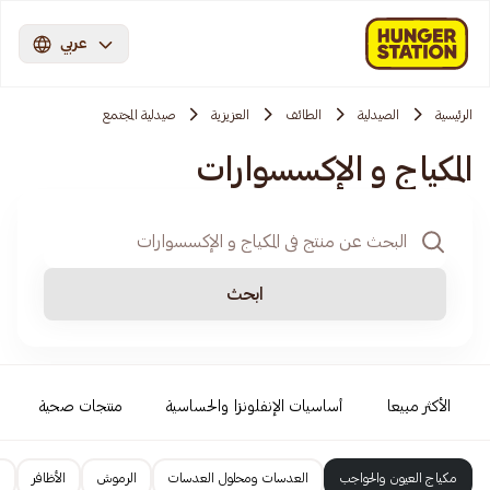
عربي
الرئيسية
الصيدلية
الطائف
العزيزية
صيدلية المجتمع
المكياج و الإكسسوارات
ابحث
الأكثر مبيعا
أساسيات الإنفلونزا والحساسية
منتجات صحية
مكياج العيون والحواجب
العدسات ومحلول العدسات
الرموش
الأظافر
م