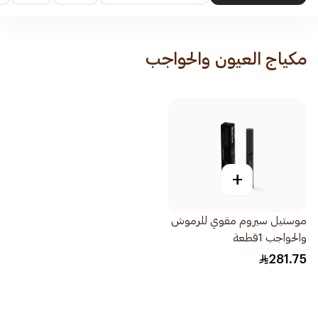
مكياج العيون والحواجب
+
موستيل سيروم مقوي للرموش
والحواجب 1قطعة
281.75