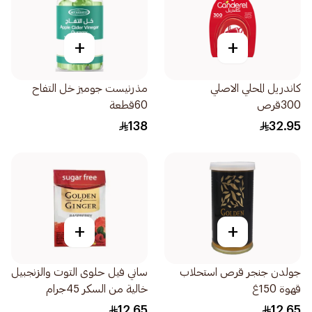
+
+
كاندريل المحلي الاصلي
مذرنيست جوميز خل التفاح
300قرص
60قطعة
138
32.95
+
+
جولدن جنجر قرص استحلاب
ساني فيل حلوى التوت والزنجبيل
قهوة 150غ
خالية من السكر 45جرام
12.65
12.65