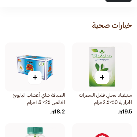
خيارات صحية
+
+
ستيفيانا محلي قليل السعرات
الضيافة شاي أعشاب البابونج
الحرارية 50×2.5جرام
الخالص 25× 1.6جرام
18.2
19.5