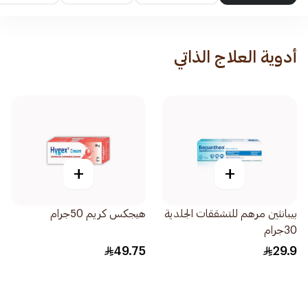
أدوية العلاج الذاتي
+
+
بيبانثين مرهم للتشققات الجلدية
هيجكس كريم 50جرام
30جرام
49.75
29.9