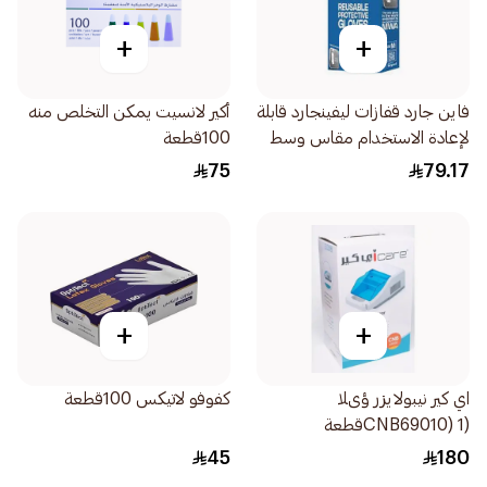
+
+
فاين جارد قفازات ليفينجارد قابلة
أكير لانسيت يمكن التخلص منه
لإعادة الاستخدام مقاس وسط
100قطعة
1علبة
75
79.17
+
+
اي كير نيبولايزر ؤىلا
كفوفو لاتيكس 100قطعة
(CNB69010) 1قطعة
45
180