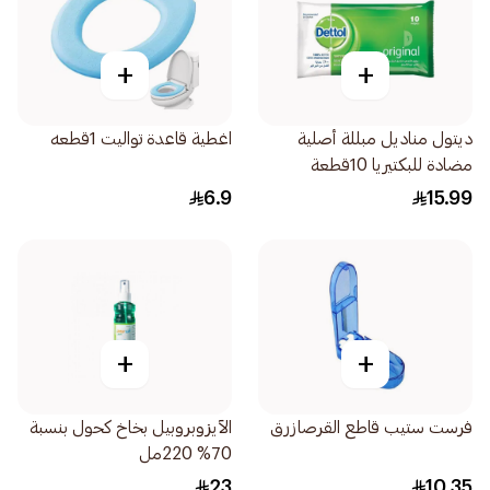
+
+
ديتول مناديل مبللة أصلية
اغطية قاعدة تواليت 1قطعه
مضادة للبكتيريا 10قطعة
6.9
15.99
+
+
فرست ستيب قاطع القرصازرق
الآيزوبروبيل بخاخ كحول بنسبة
70% 220مل
23
10.35