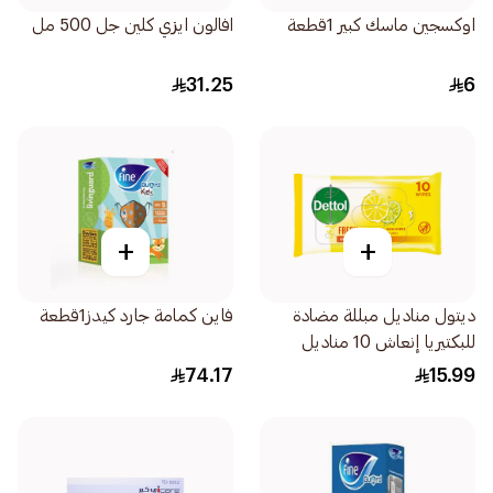
اوكسجين ماسك كبير 1قطعة
افالون ايزي كلين جل 500 مل
31.25
6
+
+
ديتول مناديل مبللة مضادة
فاين كمامة جارد كيدز1قطعة
للبكتيريا إنعاش 10 مناديل
74.17
15.99