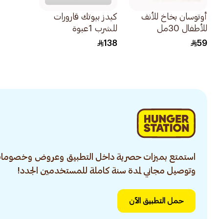
أوتوسان بخاخ للأنف
كيدز بيوتك قارورات
للأطفال 30مل
للشرب 1عبوة
138
59
استمتع بميزات حصرية داخل التطبيق وعروض وخصومات
وتوصيل مجاني لمدة سنة كاملة للمستخدمين الجدد!
حمل التطبيق الآن