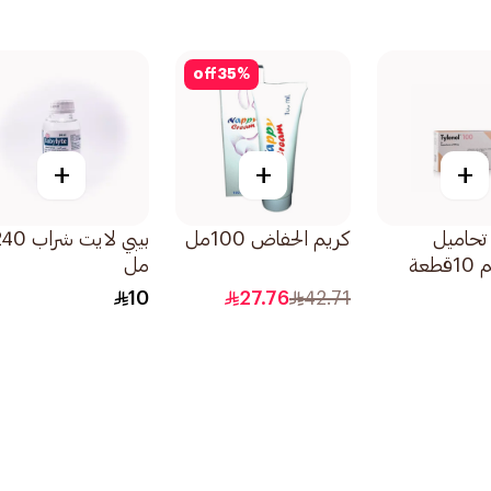
off
35
%
+
+
+
 تحاميل
كريم الحفاض 100مل
بيبي لايت شراب
مل
10
27.76
42.71