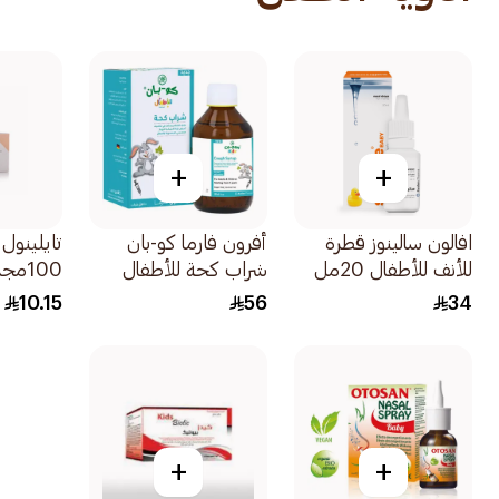
+
+
افالون سالينوز قطرة
أفرون فارما كو-بان
تايلينول
للأنف للأطفال 20مل
شراب كحة للأطفال
100مجم 10قطعة
خالي من السكر 100مل
10.15
56
34
+
+