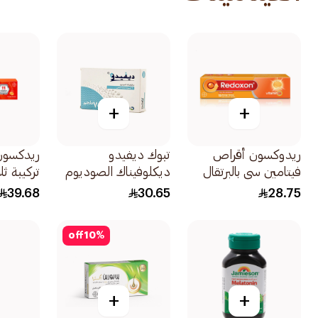
+
+
ريدوكسون أقراص
تبوك ديفيدو
ريدكسون
فيتامين سي بالبرتقال
ديكلوفيناك الصوديوم
تركيبة ثلاثية 
15قرص
75ملغ 20كبسولة
39.68
30.65
28.75
off
10
%
+
+