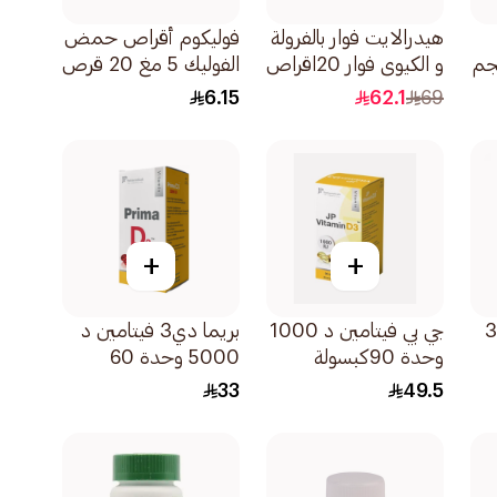
هيدرالايت فوار بالفرولة
فوليكوم أقراص حمض
ي 100 مجم
و الكيوي فوار 20اقراص
الفوليك 5 مغ 20 قرص
6.15
62.1
69
+
+
جاميسون فيتامين د3
جي بي فيتامين د 1000
بريما دي3 فيتامين د
وحدة 90كبسولة
5000 وحدة 60
كبسولة
33
49.5