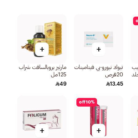
o
+
+
يب
تبوك نيورو-بي فيتامينات
مارنيز بروبالسافت شراب
جلد
20قرص
125مل
49
13.45
off
10
%
+
+