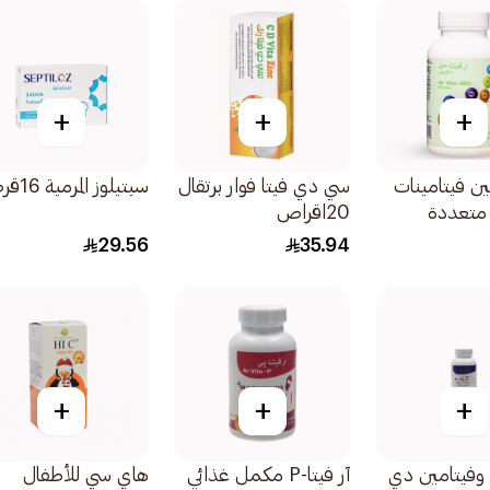
+
+
+
ين فيتامينات
سي دي فيتا فوار برتقال
سبتيلوز المرمية 16قرص
متعددة
20اقراص
مي للنشاط
29.56
35.94
+
+
+
وفيتامين دي
آر فيتا-P مكمل غذائي
هاي سي للأطفال