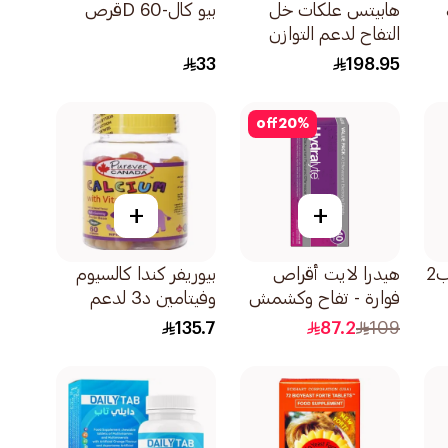
هابيتس علكات خل
بيو كال-D 60قرص
التفاح لدعم التوازن
اليومي 60قطعة
33
198.95
off
20
%
+
+
ريبوفلافين فيتامين ب2
هيدرا لايت أقراص
بيوريفر كندا كالسيوم
فوارة - تفاح وكشمش
وفيتامين د3 لدعم
أسود 40قطعة
عظام الأطفال
135.7
87.2
109
60قطعة