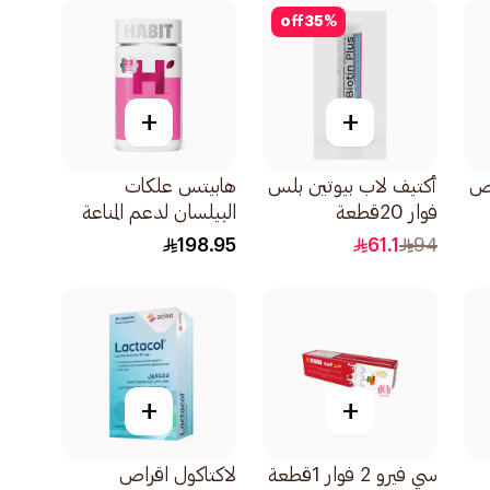
off
35
%
+
+
أكتيف لاب بيوتين بلس
هابيتس علكات
فوار 20قطعة
البيلسان لدعم المناعة
60قطعة
198.95
61.1
94
+
+
سي فيرو 2 فوار 1قطعة
لاكتاكول اقراص