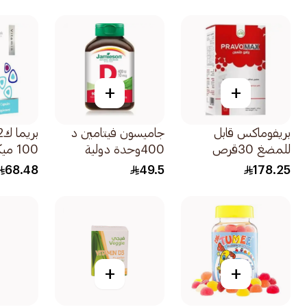
+
+
بريفوماكس قابل
جاميسون فيتامين د
للمضغ 30قرص
400وحدة دولية
100 م
90قرص
60كبسولة
68.48
49.5
178.25
+
+