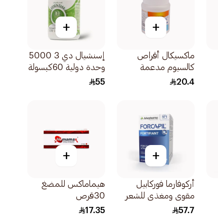
+
+
ماكسيكال أقراص
إسنشيال دي 3 5000
كالسيوم مدعمة
وحدة دولية 60كبسولة
بالفيتامينات لتقوية
55
20.4
العظام 30ااقراص
+
+
أركوفارما فوركابيل
هيماماكس للمضغ
مقوي ومغذي للشعر
30قرص
والأظافر 1علبة
17.35
57.7