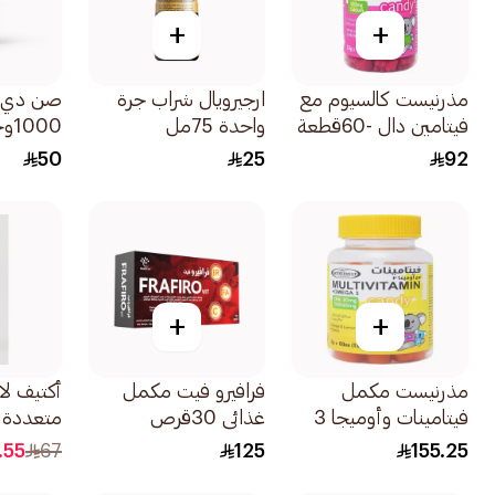
+
+
مذرنيست كالسيوم مع
ارجيرويال شراب جرة
صن دي ف
فيتامين دال -60قطعة
واحدة 75مل
1000وحدة 90قرص
50
25
92
+
+
مذرنيست مكمل
فرافيرو فيت مكمل
أكتيف لا
فيتامينات وأوميجا 3
غذائي 30قرص
متعددة 20قرص
60قطعة
.55
67
125
155.25