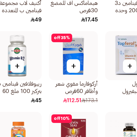
بريما د فيتامين د3
هيماماكس اف للمضغ
أكتيف لاب مجموعة
بتركيز 2000 وحدة
30قرص
فيتامين ب المتعددة
60قرص
49
17.45
off
35
%
+
+
+
ول
أركوفارما مقوي شعر
يفيرول
وأظافر 60قرص
بتركيز 100 ملغ 60
قرص
قرص
45
112.51
173.1
off
10
%