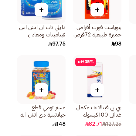
+
+
بيوياست فورت أقراص
دايلي تاب ان اتش اس
خميرة طبيعية 72قرص
فيتامينات ومعادن
متعددة 60قرص
97.75
98
off
35
%
+
+
جي بي فيتالايف مكمل
مستر تومي قطع
غذائي 100كبسولة
جيلاتينية دي اتش ايه
وأوميجا 3 للأطفال
148
82.71
127.25
60قطعة