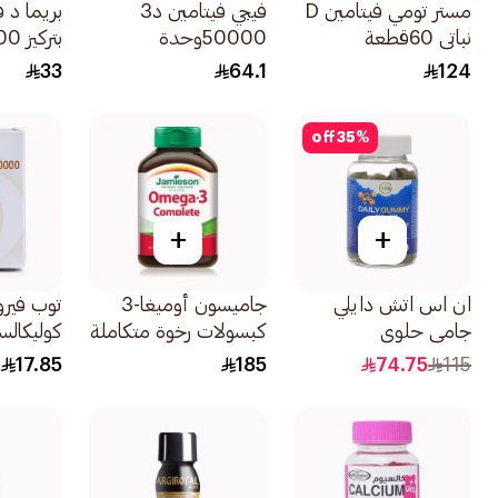
مستر تومي فيتامين D
فيجي فيتامين د3
نباتي 60قطعة
50000وحدة
20كبسولة
دولية 60 كبسولة
33
64.1
124
off
35
%
+
+
ان اس اتش دايلي
جاميسون أوميغا-3
توب فير
جامي حلوى
كبسولات رخوة متكاملة
كوليكالس
الفيتامينات
80كبسولة
فيتامين د 12
17.85
185
74.75
115
60×180جرام