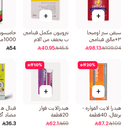
+
+
سيفن سيز اوميجا
نيروبيون مكمل فيتامين
٣+مالتي فيتامين
ب يخفف من آلام
1000ملجم 100قرص
للسيدات 1قطعة
الأعصاب 10 أمبولات
54
40.95
45.5
98.13
109.04
off
10
%
off
20
%
+
+
هيدرا لايت الفوارة -
هيدرالايت فوار
فيتال هـ 
برتقال، 40قطعة
20قطعة
كبسولة
36.3
62.1
69
87.2
109