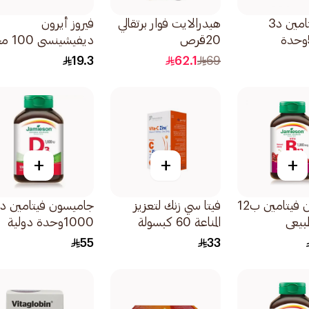
بريما فيتامين د3
هيدرالايت فوار برتقالي
فيروز أيرون
50000وحدة
20قرص
ديفيشينس
30قرص
19.3
62.1
69
+
+
+
جاميسون فيتامين ب12
فيتا سي زنك لتعزيز
طبيعي
المناعة 60 كبسولة
1000وحدة دولية
100قرص
55
33