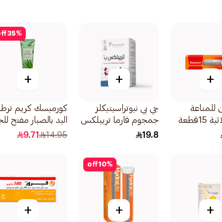
ff
35
%
+
+
+
 للمناعة
جي بي نيوتراسيتيكلز
كورميسك كريم ترط
15قطعة
جمجوم فارما تريبلكس
اليد بالصبار مفتح لل
فيتامين ب 30قرص
30جرام
9.71
14.95
19.8
off
10
%
+
+
+