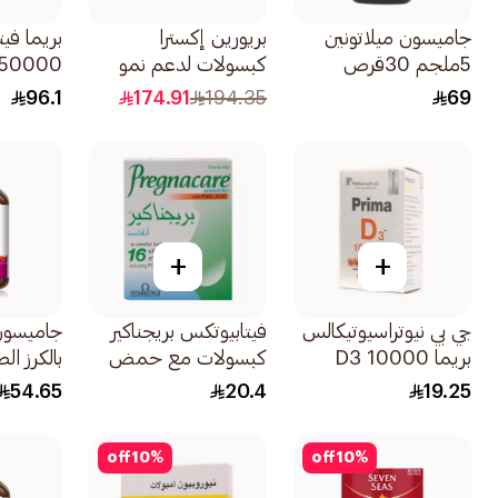
جاميسون ميلاتونين
بريورين إكسترا
5ملجم 30قرص
كبسولات لدعم نمو
الشعر وتقويته
3030كبسولة
96.1
174.91
194.35
69
60كبسولة
+
+
جي بي نيوتراسيوتيكالس
فيتابيوتكس بريجناكير
بريما D3 10000
كبسولات مع حمض
بالكرز ال
وحدة دولية 30كبسولة
الفوليك 30كبسولة
100قرص
54.65
20.4
19.25
off
10
%
off
10
%