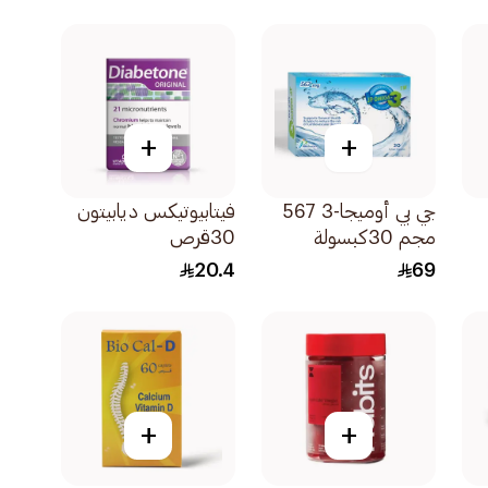
+
+
جي بي أوميجا-3 567
فيتابيوتيكس ديابيتون
مجم 30كبسولة
30قرص
20.4
69
+
+