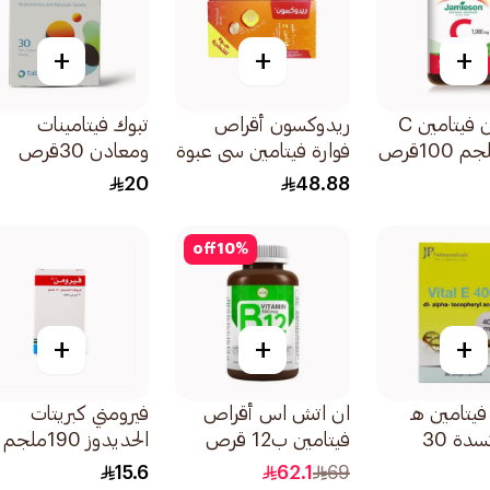
+
+
+
جاميسون فيتامين C
ريدوكسون أقراص
تبوك فيتامينات
فوارة فيتامين سي عبوة
ومعادن 30قرص
ثنائية 2×15قرص
20
48.88
off
10
%
+
+
+
فيتامين هـ
ان اتش اس أقراص
فيرومني كبريتات
مضاد أكسدة 30
فيتامين ب12 قرص
الحديدوز 190ملجم
قابل للمضغ
30قطعة
15.6
62.1
69