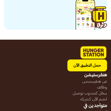
حمل التطبيق الآن
هنقرستيشن
عن هنقرستيشن
وظائف
سجّل كمندوب توصيل
انضم الآن كشريك
متواجدين في