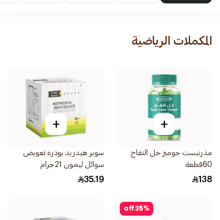
المكملات الرياضية
+
+
مذرنيست جوميز خل التفاح
سوبر هيدريد بودرة تعويض
60قطعة
سوائل ليمون 21جرام
35.19
138
off
35
%