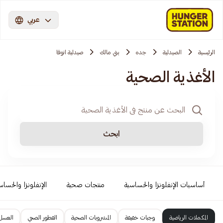
عربي
الرئيسية
الصيدلية
جده
بني مالك
صيدلية انوفا
الأغذية الصحية
ابحث
أساسيات الإنفلونزا والحساسية
منتجات صحية
الإنفلونزا والحساس
المكملات الرياضية
وجبات خفيفة
المشروبات الصحية
الفطور الصحي
العسل