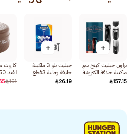
+
+
براون جيليت كينج سي
جيليت بلو 3 ماكينة
كاروت ص
ماكينة حلاقة الكترونية
حلاقة رجالية 3قطع
الهند 350مل
1قطعة
65
161
26.19
157.15