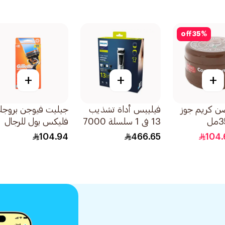
off
35
%
+
+
+
ن كريم جوز
فيليبس أداة تشذيب
جيليت فيوجن بروجلا
13 في 1 سلسلة 7000
فليكس بول للرجال
1قطعة
مقبض ماكينة الحلاق
104.94
466.65
104.
شفرتين 1قطعة