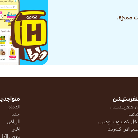
 مميزة.
نقرستيشن
متواجدين
 هنقرستيشن
الدمام
ائف
جده
ّل كمندوب توصيل
الرياض
ضم الآن كشريك
الخبر
عرض الكل..