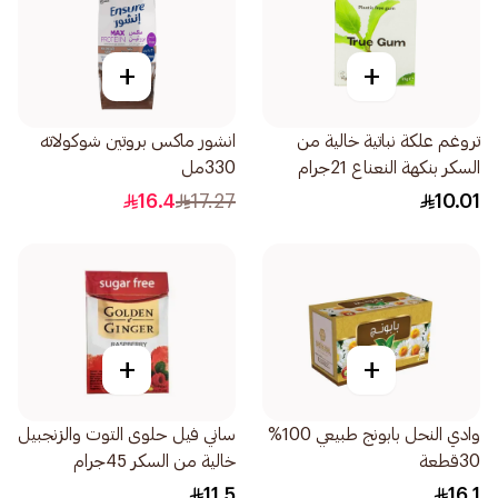
+
+
تروغم علكة نباتية خالية من
انشور ماكس بروتين شوكولاته
السكر بنكهة النعناع 21جرام
330مل
16.4
17.27
10.01
+
+
وادي النحل بابونج طبيعي 100%
ساني فيل حلوى التوت والزنجبيل
30قطعة
خالية من السكر 45جرام
11.5
16.1