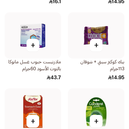
16.1
14.95
+
+
بيك كوكيز سيتي + شوفان
ماذرنيست حبوب عسل مانوكا
113جرام
بالتوت الأسود 60جرام
43.7
14.95
+
+