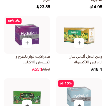
23.55
14.95
off
10
%
+
+
وادي النحل أكياس شاي
هيدرالايت فوار بالتفاح و
الزيزفون 30كبسولة
الكشمش 10اكياس
53.1
59
18.4
off
10
%
+
+