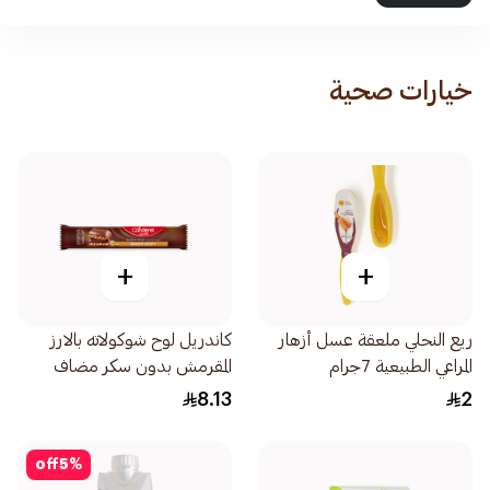
خيارات صحية
+
+
ريع النحلي ملعقة عسل أزهار
كاندريل لوح شوكولاته بالارز
المراعي الطبيعية 7جرام
المقرمش بدون سكر مضاف
27جرام
8.13
2
off
5
%