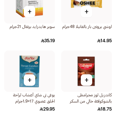
+
+
اوشي بروتين بار بالفانيلا 48جرام
سوبر هايدرايد برتقال 21جرام
35.19
14.95
+
+
كاندريل لوز مجرامطى
يوغي تي شاي أعشاب لراحة
بالشوكولاتة خالي من السكر
الحلق عضوي 17×1.9جرام
المضاف 40جرام
29.95
18.75