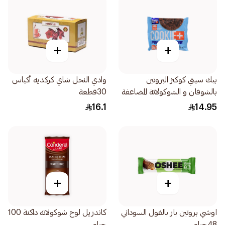
+
+
بيك سيتي كوكيز البروتين
وادي النحل شاي كركديه أكياس
بالشوفان و الشوكولاتة المضاعفة
30قطعة
113جرام
16.1
14.95
+
+
اوشي بروتين بار بالفول السوداني
كاندريل لوح شوكولاته داكنة 100
48جرام
جرام