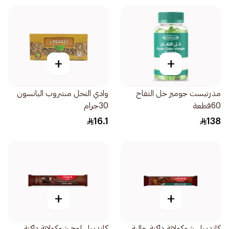
+
+
مذرنيست جوميز خل التفاح
وادي النحل مشروب اليانسون
60قطعة
30جرام
16.1
138
+
+
كاندريل شوكولاتة داكنة خالية
كاندريل لوح شوكولاتة داكنة