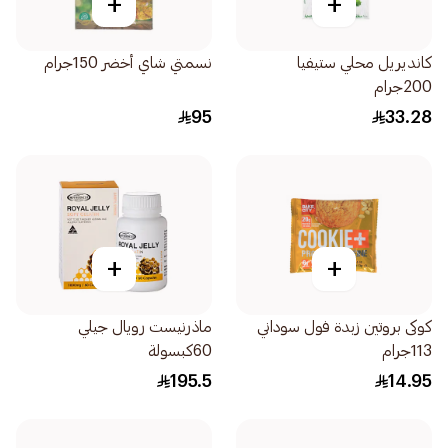
+
+
كانديريل محلي ستيفيا
نسمتي شاي أخضر 150جرام
200جرام
95
33.28
+
+
كوكى بروتين زبدة فول سوداني
ماذرنيست رويال جيلي
113جرام
60كبسولة
195.5
14.95