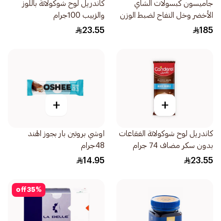
جاميسون كبسولات الشاي
كاندريل لوح شوكولاتة باللوز
الأخضر وخل التفاح لضبط الوزن
والزبيب 100جرام
30كبسولة
23.55
185
+
+
كاندريل لوح شوكولاتة الفقاعات
اوشي بروتين بار بجوز الهند
بدون سكر مضاف 74 جرام
48جرام
14.95
23.55
off
35
%