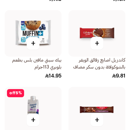
+
+
كاندريل اصابع رقائق الويفر
بيك سيتي مافين بلس بطعم
بالشوكولاتة بدون سكر مضاف
بلوبري 113جرام
21.5جرام
14.95
9.81
off
5
%
+
+