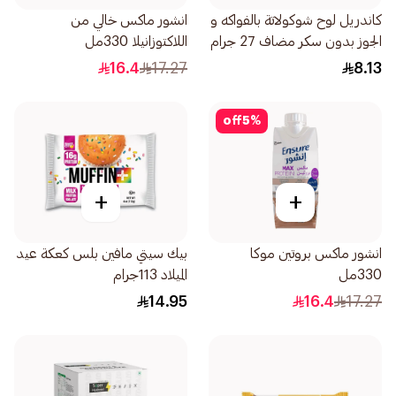
كاندريل لوح شوكولاتة بالفواكه و
انشور ماكس خالي من
الجوز بدون سكر مضاف 27 جرام
اللاكتوزانيلا 330مل
16.4
17.27
8.13
off
5
%
+
+
انشور ماكس بروتين موكا
بيك سيتي مافين بلس كعكة عيد
330مل
الميلاد 113جرام
14.95
16.4
17.27