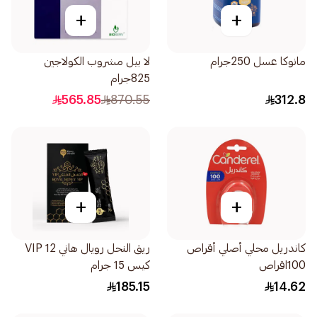
+
+
مانوكا عسل 250جرام
لا بيل مشروب الكولاجين
825جرام
565.85
870.55
312.8
+
+
كاندريل محلي أصلي أقراص
ريق النحل رويال هاني VIP 12
100اقراص
كيس 15 جرام
185.15
14.62