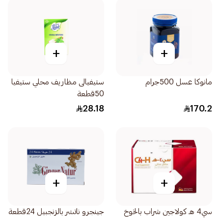
+
+
مانوكا عسل 500جرام
ستيفيالى مظاريف محلي ستيفيا
50قطعة
28.18
170.2
+
+
سي4 هـ كولاجين شراب بالخوخ
جينجرو ناتشر بالزنجبيل 24قطعة