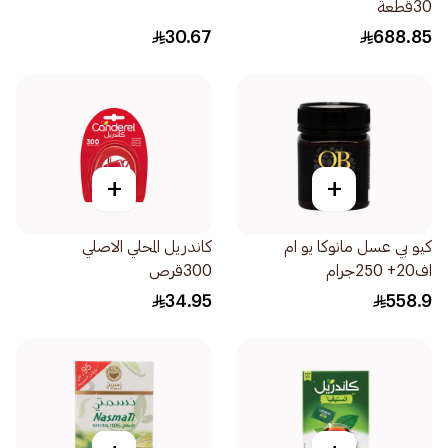
30قطعة
30.67
688.85
+
+
كيو بي عسل مانوكا يو ام
كاندريل المحلي الاصلي
اف20+ 250جرام
300قرص
34.95
558.9