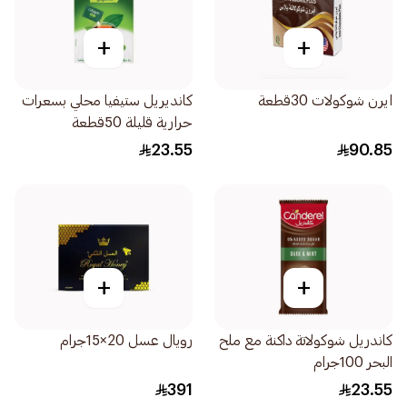
+
+
ايرن شوكولات 30قطعة
كانديريل ستيفيا محلي بسعرات
حرارية قليلة 50قطعة
23.55
90.85
+
+
كاندريل شوكولاتة داكنة مع ملح
رويال عسل 20×15جرام
البحر 100جرام
391
23.55