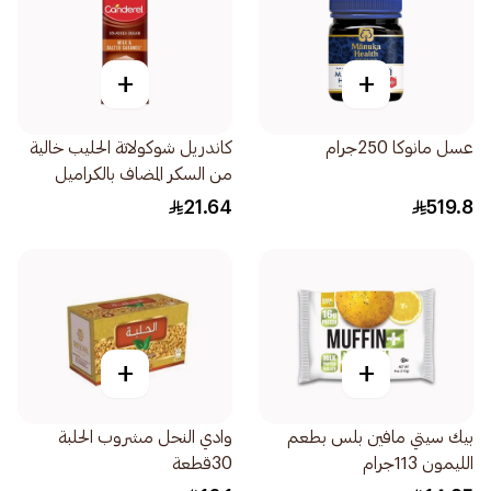
+
+
عسل مانوكا 250جرام
كاندريل شوكولاتة الحليب خالية
من السكر المضاف بالكراميل
المملح 100جرام
21.64
519.8
+
+
بيك سيتي مافين بلس بطعم
وادي النحل مشروب الحلبة
الليمون 113جرام
30قطعة