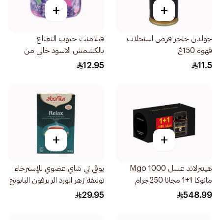
+
+
جولدن جنجر قرص استحلاب
فيلامنت حبوب النعناع
قهوة 150غ
بالكشمش الاسود خالي من
السكر 20جرام
12.95
11.5
+
+
هينترلاند عسل 1000 Mgo
يوقي تي شاي عضوي للإسترخاء
مانوكا 1+1 مجانا 250جرام
توليفة زهر الورد الزيزفون البابونج
17قطعة
29.95
548.99