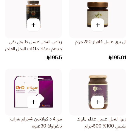
+
+
ال بري عسل كافيار 250جرام
رياض النحل عسل طبيعي نقي
مدعم بغذاء ملكات النحل الفاخر
1كيلو
195.5
195.01
+
+
ريق النحل عسل غذاء الملوك
سي4 د كولاجين 4جرام شراب
طبيعي 100% 500جرام
بالفراولة 30عبوة