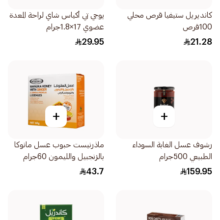
كانديريل ستيفيا قرص محلي
يوجي تي أكياس شاي لراحة المعدة
100قرص
عضوي 17×1.8جرام
29.95
21.28
+
+
رشوف عسل الغابة السوداء
ماذرنيست حبوب عسل مانوكا
الطبيعي 500جرام
بالزنجبيل والليمون 60جرام
43.7
159.95