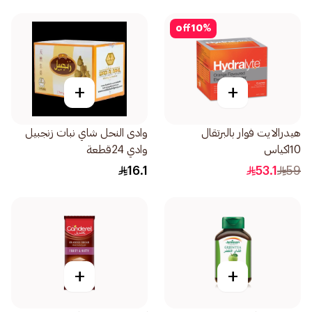
off
10
%
+
+
هيدرالايت فوار بالبرتقال
وادى النحل شاي نبات زنجبيل
10اكياس
وادي 24قطعة
16.1
53.1
59
+
+