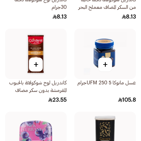
من السكر المضاف معملح البحر
30جرام
30جرام
8.13
8.13
+
+
عسل مانوكا 5 UFM 250جرام
كاندريل لوح شوكولاتة بالحبوب
المقرمشة بدون سكر مضاف
100جرام
23.55
105.8