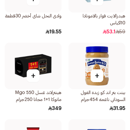
هيدرالايت فوار بالامونادا
وادى النحل شاى أخضر 30قطعة
10اكياس
19.55
53.1
59
+
+
بينت بتر اند كو زبدة الفول
هينترلاند عسل 550 Mgo
السوداني ناعمه 454جرام
مانوكا 1+1 مجانا 250جرام
349
31.95