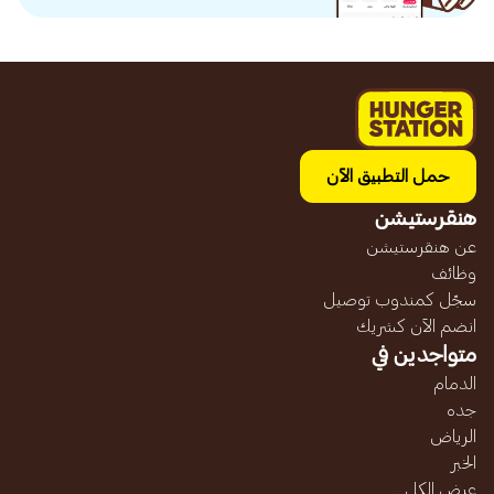
حمل التطبيق الآن
هنقرستيشن
عن هنقرستيشن
وظائف
سجّل كمندوب توصيل
انضم الآن كشريك
متواجدين في
الدمام
جده
الرياض
الخبر
عرض الكل...