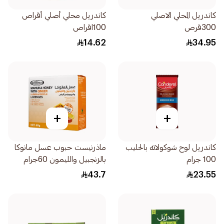
كاندريل المحلي الاصلي
كاندريل محلي أصلي أقراص
300قرص
100اقراص
14.62
34.95
+
+
كاندريل لوح شوكولاته بالحليب
ماذرنيست حبوب عسل مانوكا
100 جرام
بالزنجبيل والليمون 60جرام
43.7
23.55