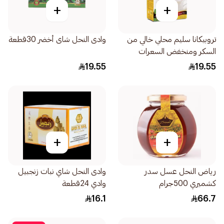
+
+
تروبيكانا سليم محلي خالي من
وادى النحل شاى أخضر 30قطعة
السكر ومنخفض السعرات
50×100جرام
19.55
19.55
+
+
رياض النحل عسل سدر
وادى النحل شاي نبات زنجبيل
كشميري 500جرام
وادي 24قطعة
16.1
66.7