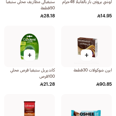
اوشي بروتين بار بالفانيلا 48جرام
ستيفيالى مظاريف محلي ستيفيا
50قطعة
28.18
14.95
+
+
ايرن شوكولات 30قطعة
كانديريل ستيفيا قرص محلي
100قرص
21.28
90.85