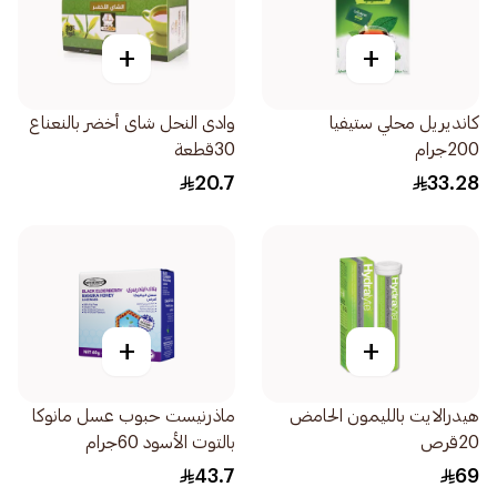
+
+
كانديريل محلي ستيفيا
وادى النحل شاى أخضر بالنعناع
200جرام
30قطعة
20.7
33.28
+
+
هيدرالايت بالليمون الحامض
ماذرنيست حبوب عسل مانوكا
20قرص
بالتوت الأسود 60جرام
43.7
69