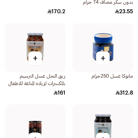
بدون سكر مضاف 74 جرام
170.2
23.55
+
+
مانوكا عسل 250جرام
ريق النحل عسل البرسيم
بالمكسرات لزيادة المناعة للاطفال
100%طبيعي 500جرام
161
312.8