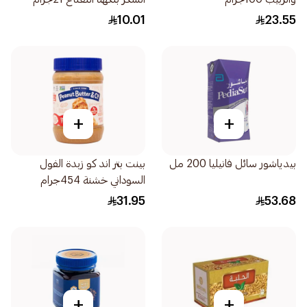
10.01
23.55
+
+
بيدياشور سائل فانيليا 200 مل
بينت بتر اند كو زبدة الفول
السوداني خشنة 454جرام
31.95
53.68
+
+