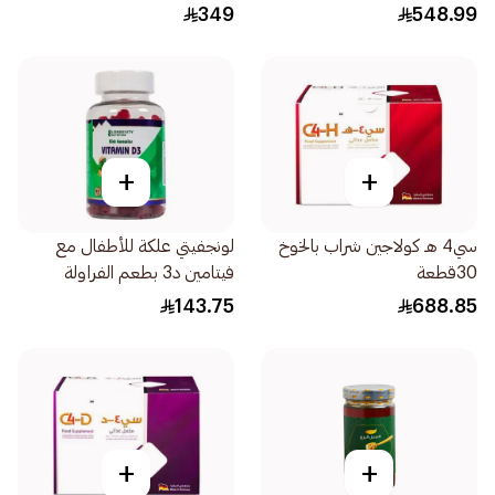
349
548.99
+
+
سي4 هـ كولاجين شراب بالخوخ
لونجفيتي علكة للأطفال مع
30قطعة
فيتامين د3 بطعم الفراولة
74قطعة
143.75
688.85
+
+