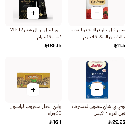
+
+
ساني فيل حلوى التوت والزنجبيل
ريق النحل رويال هاني VIP 12
خالية من السكر 45جرام
كيس 15 جرام
185.15
11.5
+
+
يوجي تي شاي عضوي للاسترخاء
وادي النحل مشروب اليانسون
قبل النوم 17كيس
30جرام
16.1
29.95