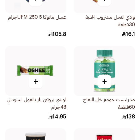
وادي النحل مشروب الحلبة
عسل مانوكا 5 UFM 250جرام
30قطعة
105.8
16.1
+
+
مذرنيست جوميز خل التفاح
اوشي بروتين بار بالفول السوداني
60قطعة
48جرام
14.95
138