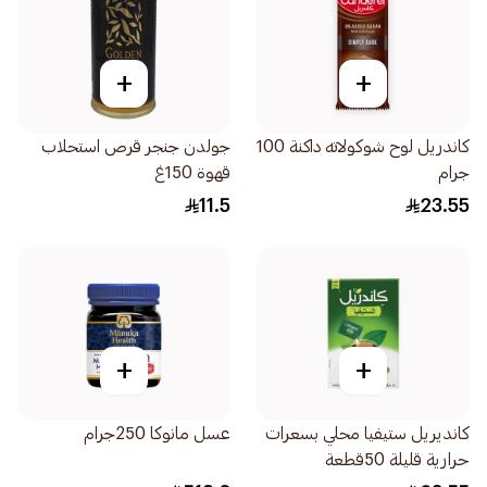
+
+
كاندريل لوح شوكولاته داكنة 100
جولدن جنجر قرص استحلاب
جرام
قهوة 150غ
11.5
23.55
+
+
كانديريل ستيفيا محلي بسعرات
عسل مانوكا 250جرام
حرارية قليلة 50قطعة