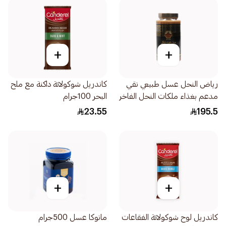
+
+
رياض النحل عسل طبيعي نقي
كاندريل شوكولاتة داكنة مع ملح
مدعم بغذاء ملكات النحل الفاخر
البحر 100جرام
1كيلو
23.55
195.5
+
+
كاندريل لوح شوكولاتة الفقاعات
مانوكا عسل 500جرام