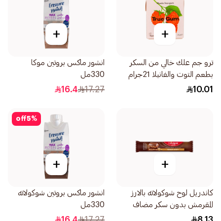
+
+
ترو جم علك خالي من السكر
انشور ماكس بروتين موكا
بطعم التوت والفانيلا 21جرام
330مل
16.4
17.27
10.01
off
5
%
+
+
كاندريل لوح شوكولاته بالارز
انشور ماكس بروتين شوكولاته
المقرمش بدون سكر مضاف
330مل
27جرام
16.4
17.27
8.13