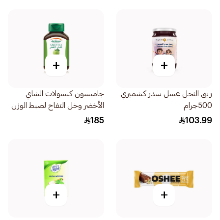
+
+
ريق النحل عسل سدر كشميري
جاميسون كبسولات الشاي
500جرام
الأخضر وخل التفاح لضبط الوزن
30كبسولة
185
103.99
+
+