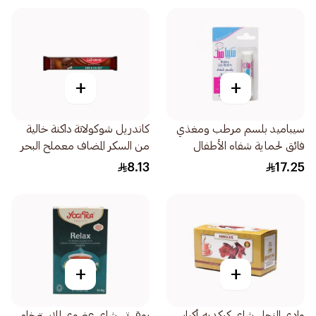
+
+
سيباميد بلسم مرطب ومغذي
كاندريل شوكولاتة داكنة خالية
فائق لحماية شفاه الأطفال
من السكر المضاف معملح البحر
والرضع 4.8جرام
30جرام
8.13
17.25
+
+
وادي النحل شاي كركديه أكياس
يوقي تي شاي عضوي للإسترخاء