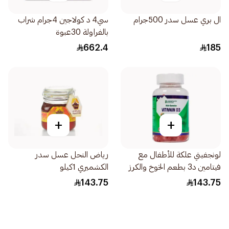
ال بري عسل سدر 500جرام
سي4 د كولاجين 4جرام شراب
بالفراولة 30عبوة
662.4
185
+
+
لونجفيتي علكة للأطفال مع
رياض النحل عسل سدر
فيتامين د3 بطعم الخوخ والكرز
الكشميري 1كيلو
74قطعة
143.75
143.75