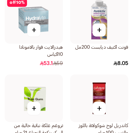
off
10
%
+
+
فونت اكتيف ديابست 200مل
هيدرالايت فوار بالامونادا
10اكياس
53.1
59
8.05
+
+
كاندريل لوح شوكولاتة باللوز
تروغم علكة نباتية خالية من
والزبيب 100جرام
السكر بنكهة النعناع 21جرام