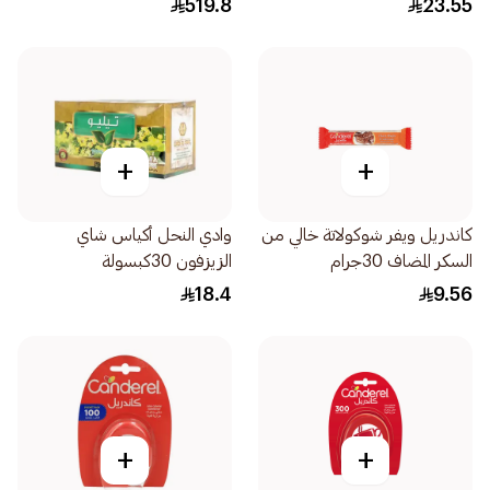
519.8
23.55
+
+
كاندريل ويفر شوكولاتة خالي من
وادي النحل أكياس شاي
السكر المضاف 30جرام
الزيزفون 30كبسولة
18.4
9.56
+
+