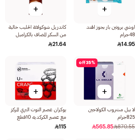
+
+
اوشي بروتين بار بجوز الهند
كاندريل شوكولاتة الحليب خالية
48جرام
من السكر المضاف بالكراميل
المملح 100جرام
21.64
14.95
off
35
%
+
+
لا بيل مشروب الكولاجين
يوكران عصير التوت البري المركز
825جرام
مع عصير الكركديه 10قطع
115
565.85
870.55