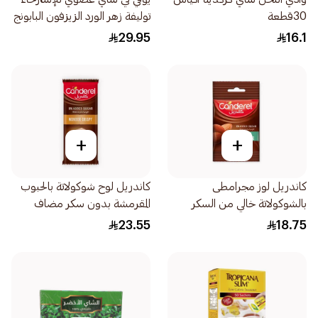
30قطعة
توليفة زهر الورد الزيزفون البابونج
17قطعة
29.95
16.1
+
+
كاندريل لوز مجرامطى
كاندريل لوح شوكولاتة بالحبوب
بالشوكولاتة خالي من السكر
المقرمشة بدون سكر مضاف
المضاف 40جرام
100جرام
23.55
18.75