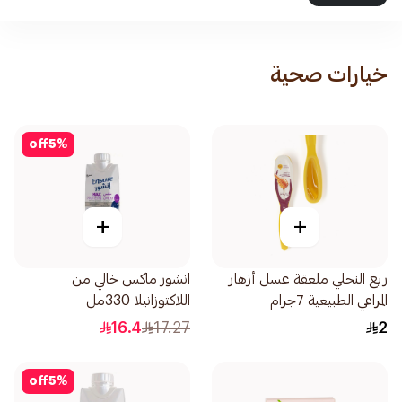
خيارات صحية
off
5
%
+
+
ريع النحلي ملعقة عسل أزهار
انشور ماكس خالي من
المراعي الطبيعية 7جرام
اللاكتوزانيلا 330مل
16.4
17.27
2
off
5
%