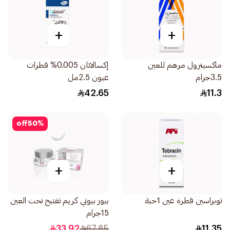
+
+
ماكسيترول مرهم للعين
إكسالاتان 0.005% قطرات
3.5جرام
عيون 2.5مل
42.65
11.3
off
50
%
+
+
توبراسين قطرة عين 1حبة
بيور بيوتي كريم تفتيح تحت العين
15جرام
33.92
67.85
11.35