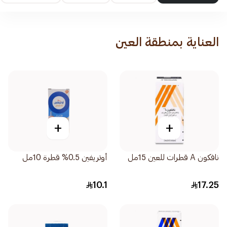
العناية بمنطقة العين
+
+
نافكون A قطرات للعين 15مل
أوتريفين 0.5% قطرة 10مل
10.1
17.25