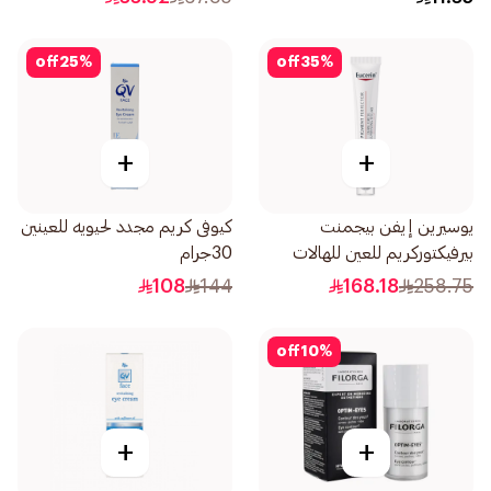
off
25
%
off
35
%
+
+
يوسيرين إيفن بيجمنت
كيوفى كريم مجدد لحيويه للعينين
بيرفيكتوركريم للعين للهالات
30جرام
السوداء 15مل
108
144
168.18
258.75
off
10
%
+
+