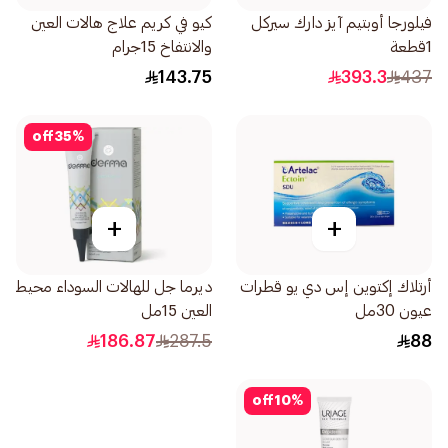
فيلورجا أوبتيم آيز دارك سيركل
كيو في كريم علاج هالات العين
1قطعة
والانتفاخ 15جرام
143.75
393.3
437
off
35
%
+
+
أرتلاك إكتوين إس دي يو قطرات
ديرما جل للهالات السوداء محيط
عيون 30مل
العين 15مل
186.87
287.5
88
off
10
%