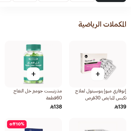
المكملات الرياضية
+
+
إنوفاري ميوإينوسيتول لعلاج
مذرنيست جوميز خل التفاح
تكيس المبايض 30قرص
60قطعة
138
139
off
10
%