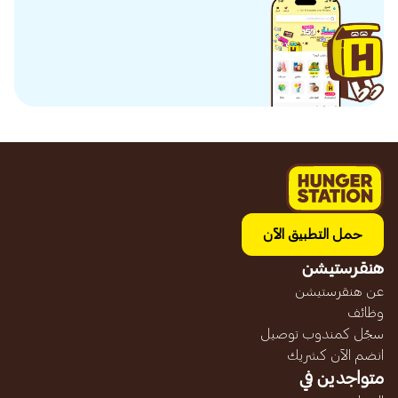
حمل التطبيق الآن
هنقرستيشن
عن هنقرستيشن
وظائف
سجّل كمندوب توصيل
انضم الآن كشريك
متواجدين في