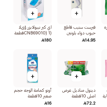
+
+
ة
فيرست ستيب قاطع
اي كير نيبولايزر ؤىلا
حبوب دواء بلونين
(CNB69010) 1قطعة
1قطعة
180
14.95
+
+
ديتول مناديل عرض
أونو كمامة الوجه حجم
ية
اصلي 10قطعة
صغير 10قطعة
16
72.2