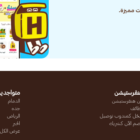
 مميزة.
نقرستيشن
متواجدين
 هنقرستيشن
الدمام
ائف
جده
ّل كمندوب توصيل
الرياض
ضم الآن كشريك
الخبر
عرض الكل..