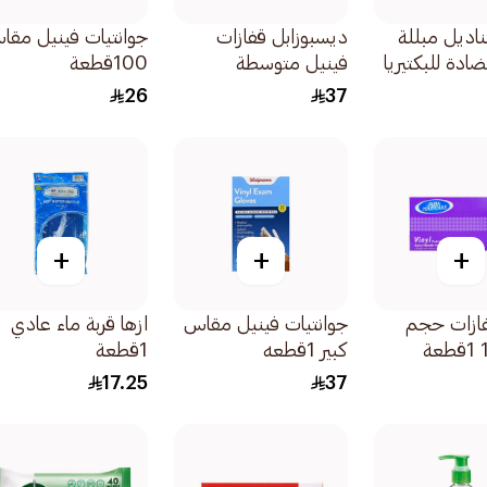
اديل مبللة
ديسبوزابل قفازات
جوانتيات فينيل مقا
ادة للبكتيريا
فينيل متوسطة
100قطعة
للاستخدام المرة الواحدة
26
37
1علبة
+
+
+
فازات حجم
جوانتيات فينيل مقاس
ازها قربة ماء عادي
كبير 1قطعه
1قطعة
17.25
37