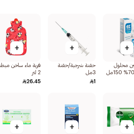
+
+
+
ين محلول
حقنة شرجية/حقنة
قربة ماء ساخن مبطن
3مل
2 لتر
26.45
1
+
+
+