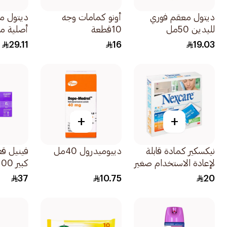
ديتول معقم فوري
أونو كمامات وجه
ديتول من
لليدين 50مل
10قطعة
أصلية مض
20قطعة
29.11
16
19.03
+
+
نيكسكير كمادة قابلة
ديبوميدرول 40مل
فينيل ق
لإعادة الاستخدام صغير
كبير 100 1قطعة
1قطعة
37
10.75
20