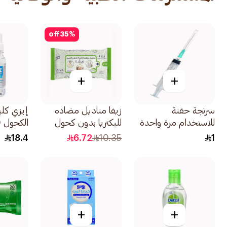
off
35
%
+
+
سرنجة حقنة
زيفا مناديل مضاده
إيزي كل
للاستخدام مرة واحدة
للبكتريا بدون كحول
الكحول 70% 150مل
5 مل 1قطعة
للحج والعمره
18.4
6.72
10.35
1
10مناديل 1حبة
+
+