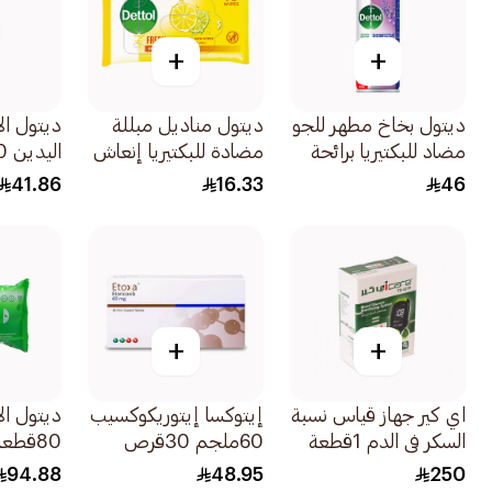
+
+
ديتول بخاخ مطهر للجو
ديتول مناديل مبللة
ديتول ا
مضاد للبكتيريا برائحة
مضادة للبكتيريا إنعاش
اليدين 200مل
اللافندر 450مل
10 مناديل
41.86
16.33
46
+
+
اي كير جهاز قياس نسبة
إيتوكسا إيتوريكوكسيب
ديتول ال
السكر في الدم 1قطعة
60ملجم 30قرص
80قطعة
94.88
48.95
250