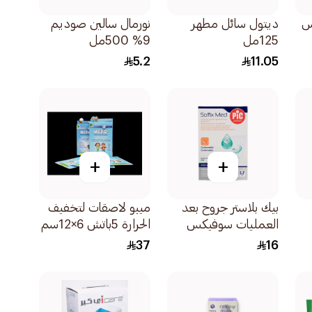
س
ديتول سائل مطهر
نورمال سالين صوديم
125مل
9% 500مل
5.2
11.05
+
+
بيك بلاستر جروح بعد
ميبو لاصقات لتخفيف
العمليات سوفيكس
الحرارة 5باتش 6×12سم
ميد 5×7سم 5كبسولة
37
16