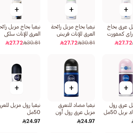
+
+
+
يل عرق بخاخ
نيفيا بخاخ مزيل رائحة
نيفيا بخاخ مزيل رائح
راي كمفورت
العرق للإناث فريش
العرق للإناث سلكي
كومفورت 150مل
سموث 150مل
27.72
30.81
27.72
30.81
27.72
+
+
+
يل عرق رول
نيفيا مضاد للتعرق
نيفيا رول مزيل للعر
بريل 50مل
مزيل عرق رول أون
50مل
الكربون الأسود
24.97
24.97
والأخشاب الداكنة