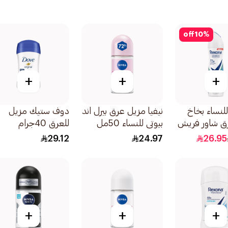
off
10
%
+
+
+
للنساء بخاخ
نيفيا مزيل عرق بيرل اند
دوف ستيك مزيل
ق شاور فريش
بيوتي للنساء 50مل
للعرق 40جرام
29.12
24.97
26.95
+
+
+