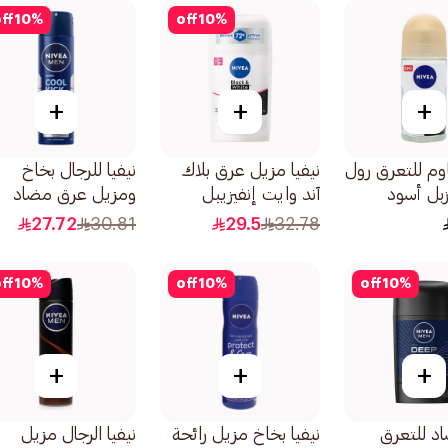
للرجال 50مل
ff
10
%
off
10
%
+
+
+
اوم للتعرق رول
نيفيا مزيل عرق بلاك
نيفيا للرجال بخاخ
زبل أسود
آند وايت إنفيزيبل
ومزيل عرق مضاد
بشرة الحساسة
ستيك للنساء 50مل
تعرق بارد كوول كيك
27.72
30.81
29.5
32.78
المنعش 150مل
ff
10
%
off
10
%
off
10
%
+
+
+
اد للتعرق
نيفيا بخاخ مزيل رائحة
نيفيا الرجال مزيل