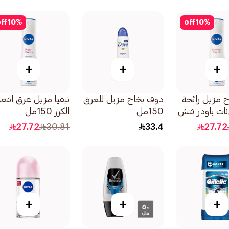
ff
10
%
off
10
%
+
+
+
اخ مزيل رائحة
دوف بخاخ مزيل للعرق
نيفيا مزيل عرق انت
إناث باودر تتش
150مل
الكرز 150مل
27.72
30.81
33.4
27.72
+
+
+