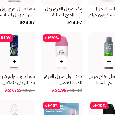
للنساء مزيل
نيفيا مزيل العرق رول
نيفيا مزيل عرق رول
ك كوتون دراي
أون المفتح للعناية
أون أنفيزيبل للملاب
ناتشرال فيرنس للبشرة
السوداء والبيضاء ف
24.97
24.97
50مل
للرجال 50مل
ff
10
%
off
20
%
+
+
+
ال بخاخ مزيل
دوف رول مزيل العرق
نيفيا ديو سبراي فر
سم إكسترا
المضاد 50مل
باور للرجال 150مل
27.72
30.81
25.99
32.49
off
10
%
off
10
%