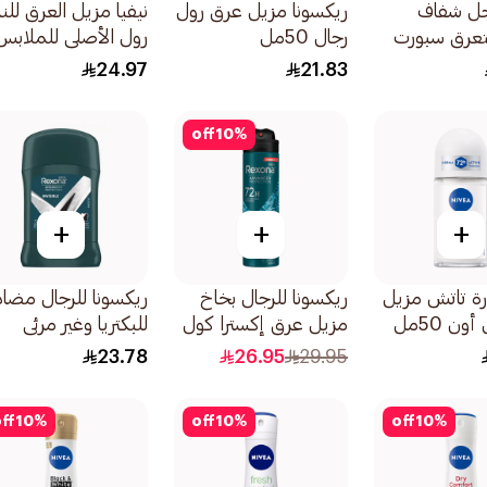
ل شفاف
ريكسونا مزيل عرق رول
نيفيا مزيل العرق للن
تعرق سبورت
رجال 50مل
رول الأصلي للملابس
السوداء والبيضاء
24.97
21.83
50مل
off
10
%
+
+
+
درة تاتش مزيل
ريكسونا للرجال بخاخ
ريكسونا للرجال مضاد
ن 50مل
مزيل عرق إكسترا كول
للبكتريا وغير مرئي
150مل
40جرام
23.78
26.95
29.95
ff
10
%
off
10
%
off
10
%