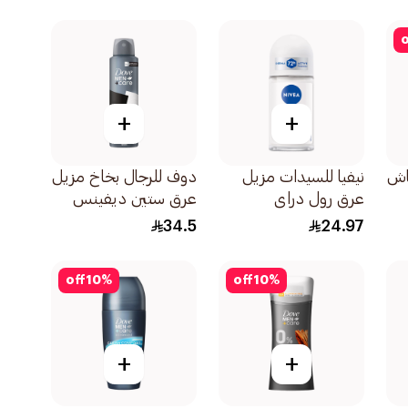
o
+
+
عاش
نيفيا للسيدات مزيل
دوف للرجال بخاخ مزيل
عرق رول دراي
عرق ستين ديفينس
كومفورت 50مل
150مل
34.5
24.97
off
10
%
off
10
%
+
+