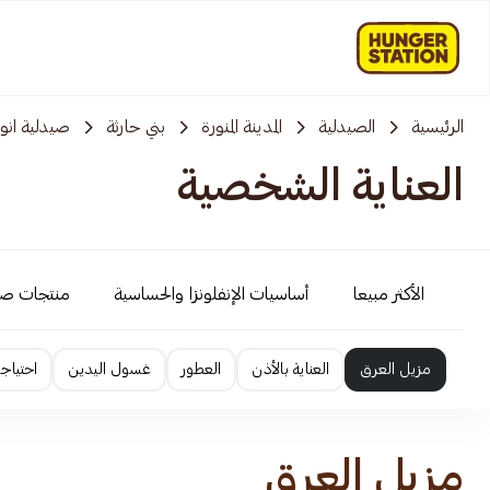
الرئيسية
الصيدلية
المدينة المنورة
بني حارثة
صيدلية انوف
العناية الشخصية
الأكثر مبيعا
أساسيات الإنفلونزا والحساسية
منتجات ص
مزيل العرق
العناية بالأذن
العطور
غسول اليدين
احتياج
مزيل العرق