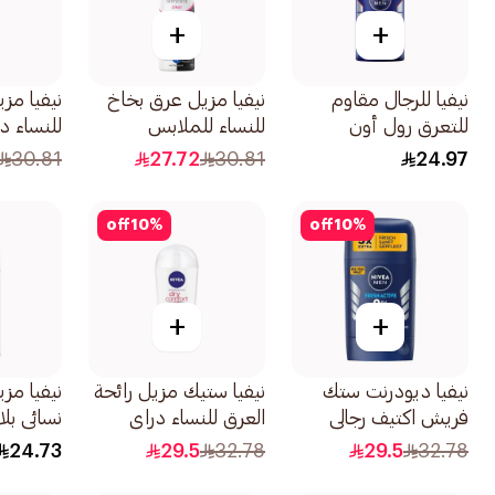
+
+
نيفيا للرجال مقاوم
نيفيا مزيل عرق بخاخ
نيفيا مز
للتعرق رول أون
للنساء للملابس
للنساء د
بحماية جافة فائقة
السوداء والبيضاء
150مل
30.81
27.72
30.81
24.97
دراي إمباكت 50مل
150مل
off
10
%
off
10
%
+
+
نيفيا ديودرنت ستك
نيفيا ستيك مزيل رائحة
نيفيا مز
فريش اكتيف رجالي
العرق للنساء دراي
نسائي بلاك 
50مل
كومفورت 40مل
24.73
29.5
32.78
29.5
32.78