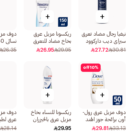
+
+
نيفيا رجال مضاد تعرق
ريكسونا مزيل عرق
دوف مزي
سبراي ديب داركوود
بخاخ مضاد للتعرق
نسائي 50مل
150مل
قطن جاف 150مل
26.35
26.95
29.95
27.72
30.81
off
10
%
+
+
دوف مزيل عرق رول-
ريكسونا للنساء بخاخ
دوف مزي
أون برائحة جوز الهند
مزيل عرق بالخيزران
عرق لطيف
والياسمين للنساء
والصبار 150مل
الدوارة 
28.14
29.95
29.81
33.13