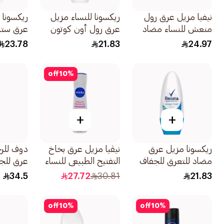
نيفيا مزيل عرق رول
ريكسونا للنساء مزيل
ريكسونا 
منعش للنساء مضاد
عرق رول أون كوتون
عرق ستي
للتعرق 50مل
دراي 50مل
40جرام
23.78
21.83
24.97
off
10
%
+
+
ريكسونا مزيل عرق
نيڤيا مزيل عرق بخاخ
دوف للرج
مضاد للتعرق للجفاف
التفتيح الطبيعي للنساء
عرق للج
والانتعاش 50مل
150مل
فريش 150مل
34.5
27.72
30.81
21.83
off
10
%
off
10
%