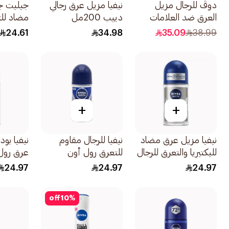
دوڤ للرجال مزيل
نيفيا مزيل عرق رجالي
جيليت ج
العرق ضد العلامات
دييب 200مل
مضاد لل
البيضاء والبقع الصفراء
70مل
24.61
34.98
35.09
38.99
72 ساعة من الحماية
76جرام
+
+
نيفيا مزيل عرق مضاد
نيفيا للرجال مقاوم
نيفيا بو
للبكتيريا والتعرق للرجال
للتعرق رول أون
عرق رول أو
50مل
بانتعاش يدوم طويلاً
24.97
24.97
24.97
فريش أكتيف 50مل
off
10
%