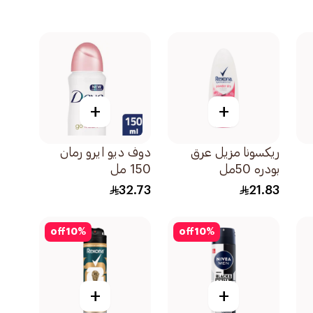
+
+
ريكسونا مزيل عرق
دوف ديو ايرو رمان
بودره 50مل
150 مل
32.73
21.83
off
10
%
off
10
%
+
+