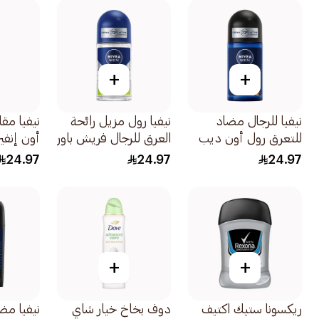
+
+
نيفيا للرجال مضاد
نيفيا رول مزيل رائحة
نيفيا مق
للتعرق رول أون ديب
العرق للرجال فريش باور
أون إنفي
إسبريسو مضاد للبكتيريا
50مل
وأبيض لل
24.97
24.97
24.97
50مل
للنساء 50مل
+
+
ريكسونا ستيك اكتيف
دوف بخاخ خيار شاي
نيفيا مض