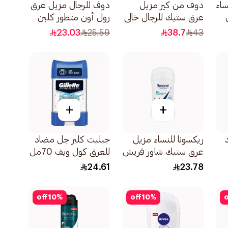
ساء
دوف من كير مزيل
دوف للرجال مزيل عرق
عرق ستيك للرجال خالي
رول أون متطور كلين
من الألومنيوم بخشب
كومفورت 50مل
23.03
25.59
38.7
43
الصندل 74جرام
+
+
ريكسونا للنساء مزيل
جيليت كلير جل مضاد
عرق ستيك شاور فريش
للعرق كول ويف 70مل
40جرام
24.61
23.78
off
10
%
off
10
%
o