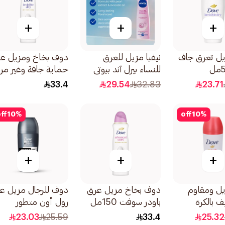
+
+
+
ل تعرق جاف
نيفيا مزيل للعرق
دوف بخاخ ومزيل ع
للنساء بيرل آند بيوتي
حماية جافة وغير مرئ
من نيڤيا خلاصة اللؤلؤ
على الملابس 48 
33.4
29.54
32.83
23.71
بخاخ 150مل
150مل
ff
10
%
off
10
%
+
+
+
ل ومقاوم
دوف بخاخ مزيل عرق
دوف للرجال مزيل ع
 بالكرة
باودر سوفت 150مل
رول أون متطور
رول أون
إنفيزيبل دراي 50مل
23.03
25.59
33.4
25.32