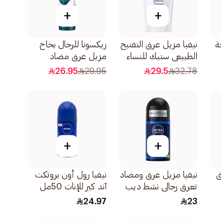
+
+
ة
نيفيا مزيل عرق التفتيح
ريكسونا للرجال بخاخ
الطبيعي ستيك للنساء
مزيل عرق مضاد
40مل
للبكتيريا غير مرئي
26.95
29.95
29.5
32.78
150مل
+
+
ق
نيفيا مزيل عرق ومضاد
نيفيا رول أون بروتكت
تعرق رجالي نشط ديب
آند كير للإناث 50مل
سبورت الرياضي 50مل
24.97
23