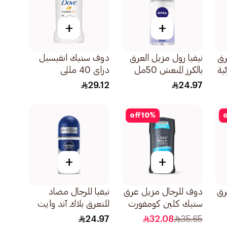
+
+
رق
نيفيا رول مزيل العرق
دوف ستيك انفيسبل
ية
بالكرز المنعش 50مل
دراى 40 مللى
ساعة
29.12
24.97
off
10
%
o
+
+
رق
دوف للرجال مزيل عرق
نيفيا للرجال مضاد
ستيك كلين كومفورت
للتعرق بلاك آند وايت
76جرام
50مل
24.97
32.08
35.65