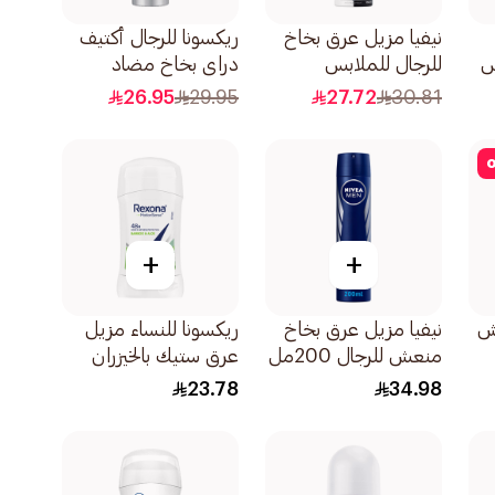
نيفيا مزيل عرق بخاخ
ريكسونا للرجال أكتيف
س
للرجال للملابس
دراي بخاخ مضاد
ريش
السوداء والبيضاء
للتعرق 150مل
26.95
29.95
27.72
30.81
الأصلي 150مل
o
+
+
يش
نيفيا مزيل عرق بخاخ
ريكسونا للنساء مزيل
منعش للرجال 200مل
عرق ستيك بالخيزران
والصبار 40جرام
23.78
34.98