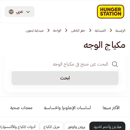
عربي
الرئيسية
الصيدلية
حفر الباطن
الواحة
صيدلية ليمون
مكياج الوجه
ابحث
الأكثر مبيعا
أساسيات الإنفلونزا والحساسية
منتجات صحية
هيلايترز وأحمر الخدود
برونزر وكونتور
مزيل المكياج
أدوات المكياج والأكسسوارا