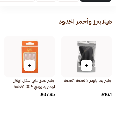
هيلايترز وأحمر الخدود
+
+
جليتز بف باودر 2 قطعة 1قطعة
جليتز لصق ذاتي شكل اوفال
اومبريه وردي #30 1قطعة
37.95
16.1