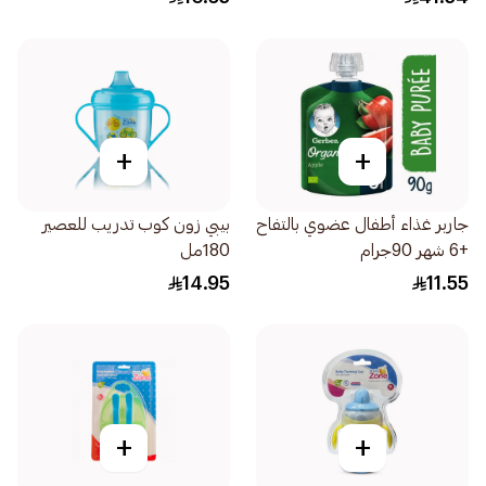
+
+
جاربر غذاء أطفال عضوي بالتفاح
بيبي زون كوب تدريب للعصير
+6 شهر 90جرام
180مل
14.95
11.55
+
+