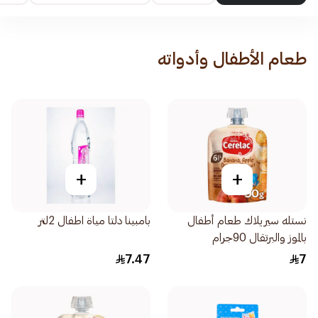
طعام الأطفال وأدواته
+
+
نستله سيريلاك طعام أطفال
بامبينا دلتا مياة اطفال 2لتر
بالموز والبرتقال 90جرام
7.47
7