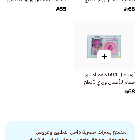
55
68
+
أوبتيمال 604 طقم أطباق
طعام للأطفال وردي 3قطع
68
استمتع بميزات حصرية داخل التطبيق وعروض
وخصومات مميزة. وتوصيل مجاني لمدة سنة كاملة