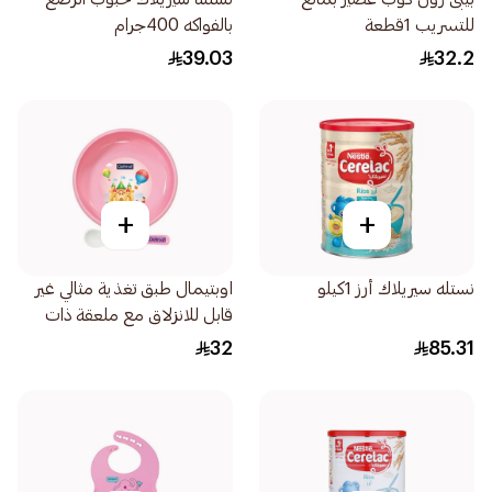
للتسريب 1قطعة
بالفواكه 400جرام
39.03
32.2
+
+
نستله سيريلاك أرز 1كيلو
اوبتيمال طبق تغذية مثالي غير
قابل للانزلاق مع ملعقة ذات
طرف من السيليكون (4 أشهر
32
85.31
فأكثر) وردي Opb-1014 1قطعة