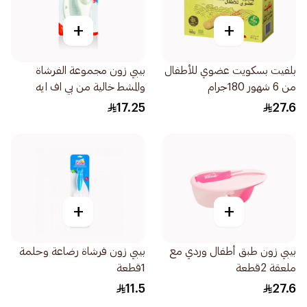
+
+
بلفيت بسكويت عضوي للأطفال
بيبي زون مجموعة الفرشاة
من 6 شهور 180جرام
والمشط خالية من بي اف ايه
1قطعة
17.25
27.6
+
+
بيبي زون طبق أطفال وردي مع
بيبي زون فرشاة رضاعة وحلمة
ملعقة 2قطعة
1قطعة
11.5
27.6