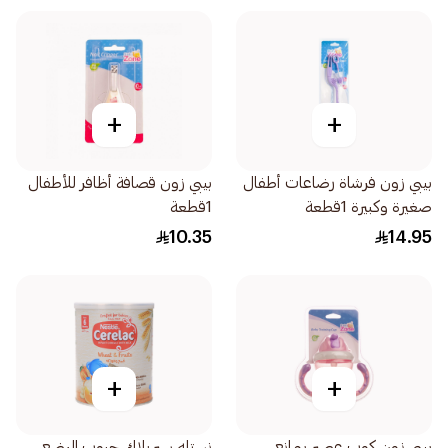
+
+
بيبي زون فرشاة رضاعات أطفال
بيبي زون قصافة أظافر للأطفال
صغيرة وكبيرة 1قطعة
1قطعة
10.35
14.95
+
+
بيبى زون كوب عصير بمانع
نستله سيريلاك حبوب الرضع