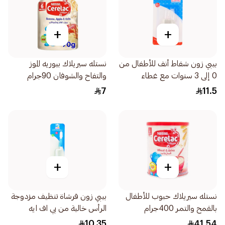
+
+
بيبي زون شفاط أنف للأطفال من
نستله سيريلاك بيوريه الموز
0 إلى 3 سنوات مع غطاء
والتفاح والشوفان 90جرام
1قطعة
7
11.5
+
+
نستله سيريلاك حبوب للأطفال
بيبي زون فرشاة تنظيف مزدوجة
بالقمح والتمر 400جرام
الرأس خالية من بي اف ايه
1قطعة
10.35
41.54