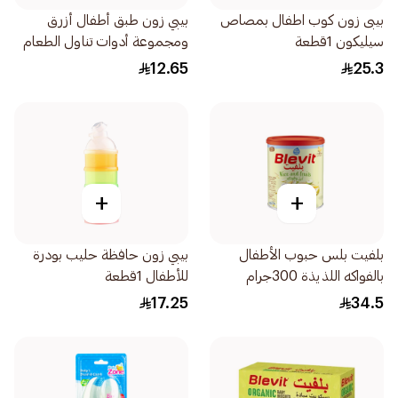
بيبى زون كوب اطفال بمصاص
بيبي زون طبق أطفال أزرق
سيليكون 1قطعة
ومجموعة أدوات تناول الطعام
3قطعة
12.65
25.3
+
+
بلفيت بلس حبوب الأطفال
بيبي زون حافظة حليب بودرة
بالفواكه اللذيذة 300جرام
للأطفال 1قطعة
17.25
34.5