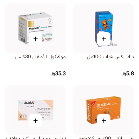
+
+
بانادريكس شراب 100مل
موفيكول للأطفال 30كيس
35.3
5.8
+
+
جليسيلاكس700 جي 12قطعة
تايلينول تحاميل مسكنة وخافضة