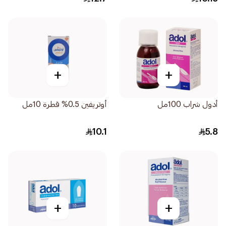
+
+
أدول شراب 100مل
أوتريفين 0.5% قطرة 10مل
10.1
5.8
+
+