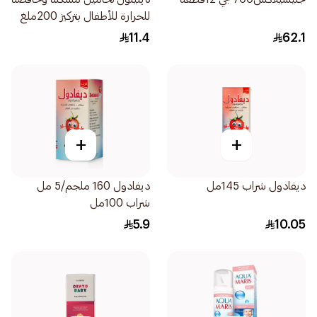
للحرارة للأطفال بتركيز 200ملغ
10قطع
11.4
62.1
+
+
ديفادول شراب 145مل
ديفادول 160 ملجم/5 مل
شراب 100مل
5.9
10.05