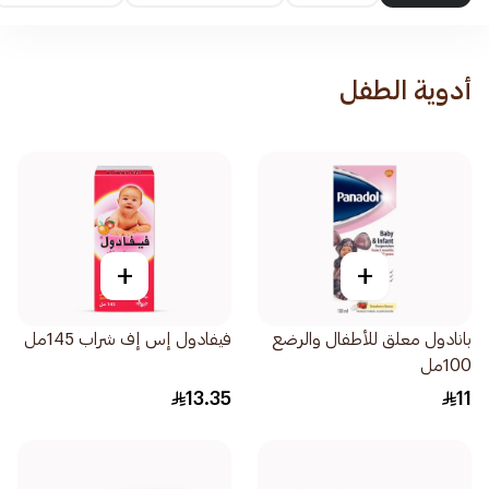
أدوية الطفل
+
+
بانادول معلق للأطفال والرضع
فيفادول إس إف شراب 145مل
100مل
13.35
11