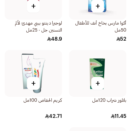
+
+
أكوا مارس بخاخ أنف للأطفال
لوجيرا دينتو بيبي مهدئ لألم
50مل
التسنين جل - 25مل
48.9
52
+
+
باتلور شراب 120مل
كريم الحفاض 100مل
42.71
11.45