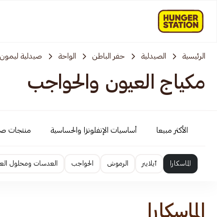
الرئيسية
الصيدلية
حفر الباطن
الواحة
صيدلية ليمون
مكياج العيون والحواجب
الأكثر مبيعا
أساسيات الإنفلونزا والحساسية
منتجات ص
الماسكارا
آيلاينر
الرموش
الحواجب
العدسات ومحلول ال
الماسكارا