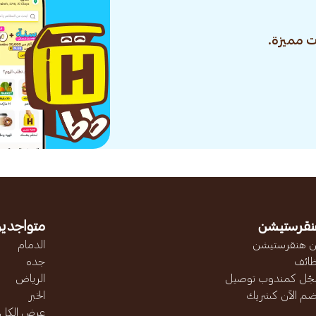
 مميزة.
نقرستيشن
متواجدين
 هنقرستيشن
الدمام
ائف
جده
ّل كمندوب توصيل
الرياض
ضم الآن كشريك
الخبر
عرض الكل..