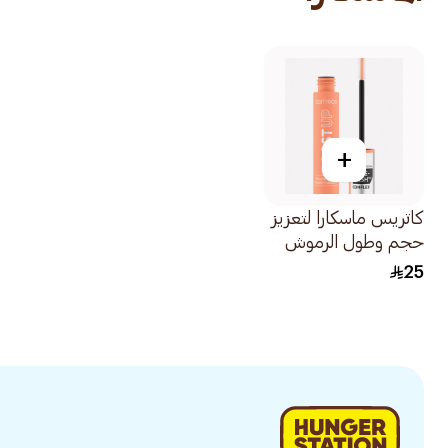
+
كاتريس ماسكارا لتعزيز
حجم وطول الرموش
010 1قطعة
25