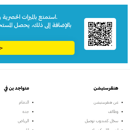
استمتع بالميزات الحصرية 
بالإضافة إلى ذلك، يحصل المست
حم
هنقرستيشن
متواجدين في
عن هنقرستيشن
الدمام
وظائف
جده
سجّل كمندوب توصيل
الرياض