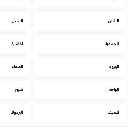
الباطن
النخيل
المحمدية
الخالدية
الورود
الصفاء
الواحة
فليج
المصيف
اليرموك