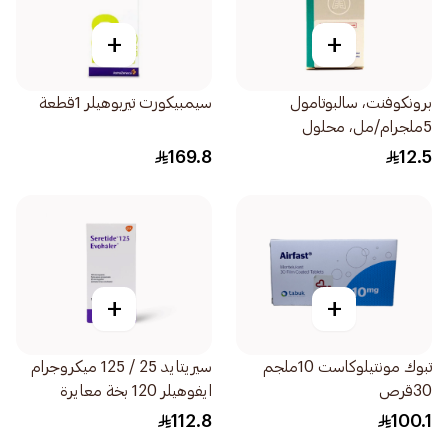
+
+
برونكوفنت، سالبوتامول
سيمبيكورت تيربوهيلر 1قطعة
5ملجرام/مل، محلول
للاستنشاق - 20مل
169.8
12.5
+
+
تبوك مونتيلوكاست 10ملجم
سيريتايد 25 / 125 ميكروجرام
30قرص
ايفوهيلر 120 بخة معايرة
1قطعة
112.8
100.1