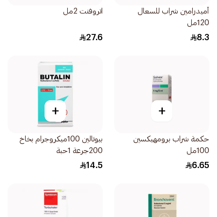
أميدرامين شراب للسعال
اتروفنت 2مل
120مل
27.6
8.3
+
+
حكمة شراب برومهيكسين
بيوتالين 100ميكروجرام بخاخ
100مل
200جرعة 1حبة
14.5
6.65