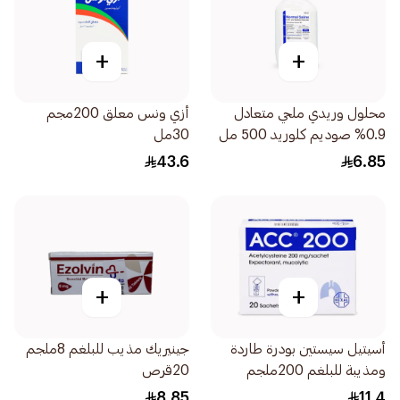
+
+
محلول وريدي ملحي متعادل
أزي ونس معلق 200مجم
0.9% صوديم كلوريد 500 مل
30مل
43.6
6.85
+
+
أسيتيل سيستين بودرة طاردة
جينيريك مذيب للبلغم 8ملجم
ومذيبة للبلغم 200ملجم
20قرص
20قطعة
8.85
11.4