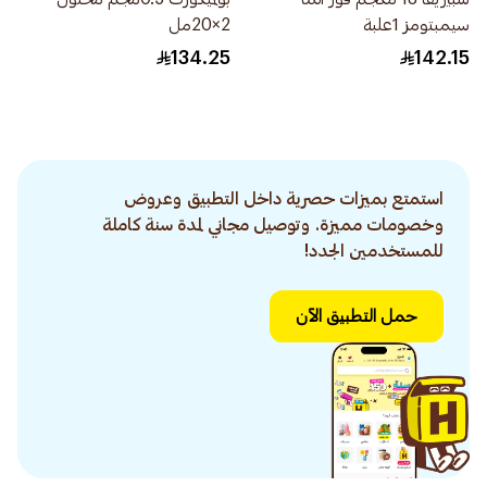
سيمبتومز 1علبة
2×20مل
134.25
142.15
استمتع بميزات حصرية داخل التطبيق وعروض
وخصومات مميزة. وتوصيل مجاني لمدة سنة كاملة
للمستخدمين الجدد!
حمل التطبيق الآن