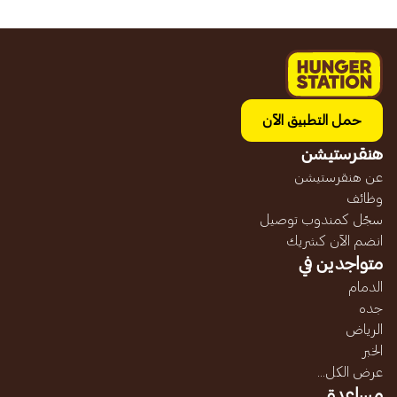
حمل التطبيق الآن
هنقرستيشن
عن هنقرستيشن
وظائف
سجّل كمندوب توصيل
انضم الآن كشريك
متواجدين في
الدمام
جده
الرياض
الخبر
عرض الكل...
مساعدة