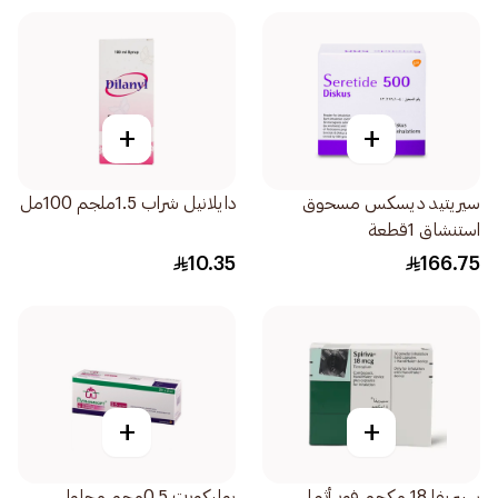
+
+
سيريتيد ديسكس مسحوق
دايلانيل شراب 1.5ملجم 100مل
استنشاق 1قطعة
10.35
166.75
+
+
سبيريفا 18 مكجم فور أثما
بولميكورت 0.5مجم محلول