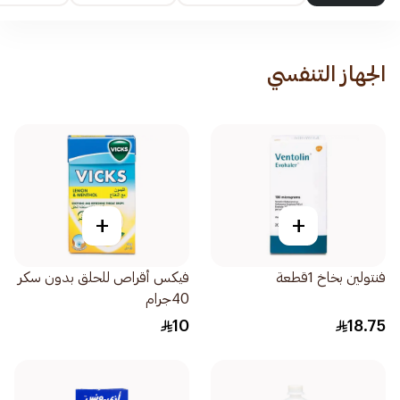
الجهاز التنفسي
+
+
فنتولين بخاخ 1قطعة
فيكس أقراص للحلق بدون سكر
40جرام
10
18.75