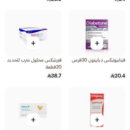
+
+
فيتابيوتيكس ديابيتون 30قرص
فيربليكس محلول شرب للحديد
20قطعة
38.7
20.4
+
+