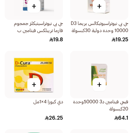
+
+
جي بي نيوتراسيوتيكالس بريما D3
جي بي نيوتراسيتيكلز جمجوم
10000 وحدة دولية 30كبسولة
فارما تريبلكس فيتامين ب
30قرص
19.8
19.25
+
+
فيجي فيتامين د3 50000وحدة
دي كيورا 4×1مل
20كبسولة
26.25
64.1