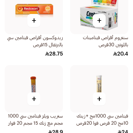
+
+
سنتروم أقراص فيتامينات
ريدوكسون أقراص فيتامين سي
باللوتين 30قرص
بالبرتقال 15قرص
28.75
20.4
+
+
فيتامين سي 1000مج +زينك
ستريب ويلز فيتامين سي 1000
10مج 20 قرص فوا 20قرص
مجم مع زنك 15 مجم 20 فوار
56جرام
28.9
24