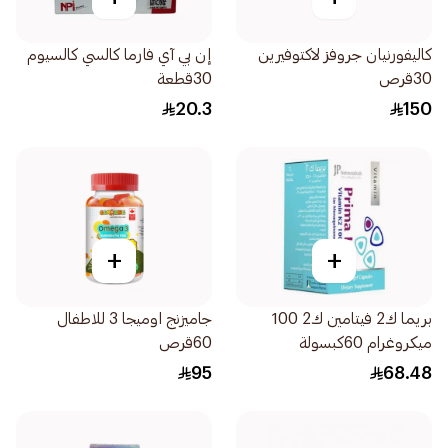
كاليفورنيان جروفز لاكتوفيرين
إن بي آي فارما كالسي كالسيوم
30قرص
30قطعة
20.3
150
+
+
بريما ك2 فيتامين ك2 100
جاميزنج اوميجا 3 للاطفال
ميكروغرام 60كبسولة
60قرص
95
68.48