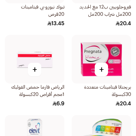
فيروجلوبيين ب12 مع الحديد
تبوك نيورو-بي فيتامينات
200مل شراب 200مل
20قرص
13.45
20.4
+
+
بريجناتا فيتامينات متعددة
الرياض فارما حمض الفوليك
30كبسولة
1مجم أقراص 20كبسولة
6.9
20.4