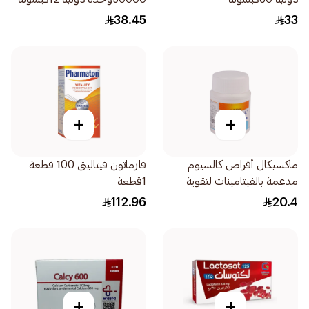
38.45
33
+
+
ماكسيكال أقراص كالسيوم
فارماتون فيتاليتى 100 قطعة
مدعمة بالفيتامينات لتقوية
1قطعة
العظام 30ااقراص
112.96
20.4
+
+