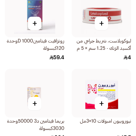
+
+
ليوكوبلاست، شريط جراحي من
رونزافيت فيتامينD 1000وحدة
أكسيد الزنك - 1.25 سم × 5 م
120كبسولة
1قطعة
59.4
4
+
+
نيوروبيون امبولات 10×3مل
بريما فيتامين د3 50000وحدة
3030كبسولة