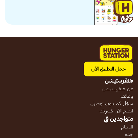
حمل التطبيق الآن
هنقرستيشن
عن هنقرستيشن
وظائف
سجّل كمندوب توصيل
انضم الآن كشريك
متواجدين في
الدمام
جده