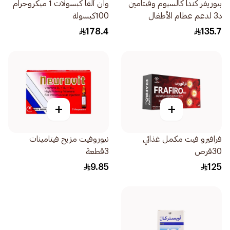
بيوريفر كندا كالسيوم وفيتامين
وان ألفا كبسولات 1 ميكروجرام
د3 لدعم عظام الأطفال
100كبسولة
60قطعة
178.4
135.7
+
+
فرافيرو فيت مكمل غذائي
نيوروفيت مزيج فيتامينات
30قرص
3قطعة
9.85
125