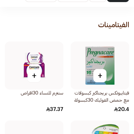
الفيتامينات
+
+
فيتابيوتكس بريجناكير كبسولات
سنترم للنساء 30اقراص
مع حمض الفوليك 30كبسولة
37.37
20.4