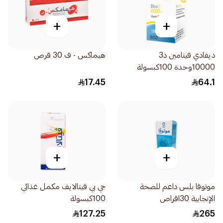
+
+
ديفادي فيتامين د3
هيماكس - ف 30 قرص
10000وحدة 100كبسولة
17.45
64.1
+
+
موتوفا بلس داعم للصحة
جي بي فيتالايف مكمل غذائي
الإنجابية 30اقراص
100كبسولة
127.25
265