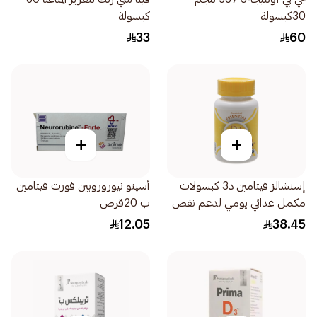
30كبسولة
كبسولة
33
60
+
+
إسنشالز فيتامين د3 كبسولات
أسينو نيوروروبين فورت فيتامين
مكمل غذائي يومي لدعم نقص
ب 20قرص
العظام 60كبسولة
12.05
38.45