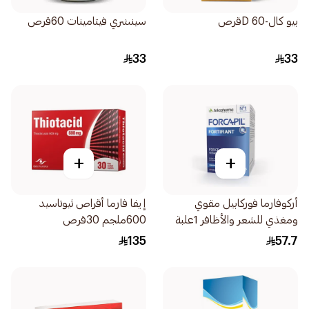
بيو كال-D 60قرص
سينشري فيتامينات 60قرص
33
33
+
+
أركوفارما فوركابيل مقوي
إيفا فارما أقراص ثيوتاسيد
ومغذي للشعر والأظافر 1علبة
600ملجم 30قرص
135
57.7