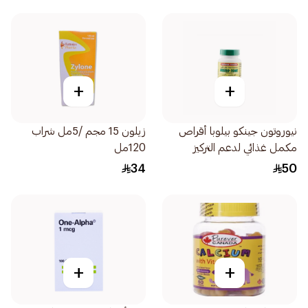
+
+
نيوروتون جينكو بيلوبا أقراص
زيلون 15 مجم /5مل شراب
مكمل غذائي لدعم التركيز
120مل
والذاكرة 30اقراص
34
50
+
+