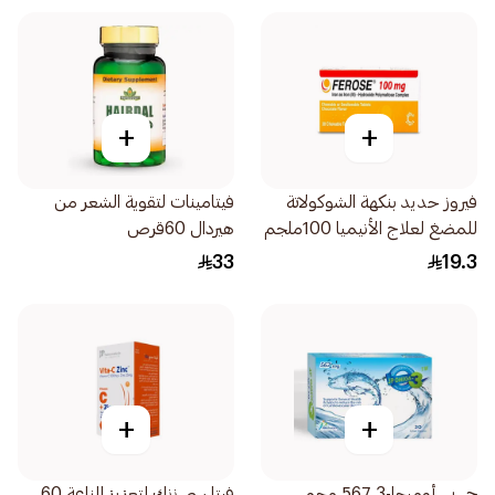
+
+
فيروز حديد بنكهة الشوكولاتة
فيتامينات لتقوية الشعر من
للمضغ لعلاج الأنيميا 100ملجم
هيردال 60قرص
30قرص
33
19.3
+
+
جي بي أوميجا-3 567 مجم
فيتا سي زنك لتعزيز المناعة 60