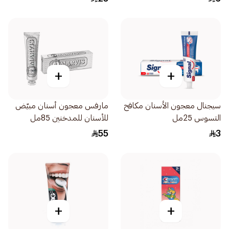
صغير 50مل
+
+
سيجنال معجون الأسنان مكافح
مارفس معجون أسنان مبيّض
التسوس 25مل
للأسنان للمدخنين 85مل
55
3
+
+