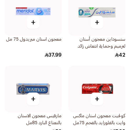
+
+
سنسوداين معجون أسنان
معجون اسنان ميريدول 75 مل
لترميم وحماية انتعاش زائد
75مل
37.99
42
+
+
كولجيت معجون اسنان ماكس
مارفيس معجون الاسنان
وايت بالفلورايد بالفحم 75مل
بالنعناع البارد 85مل