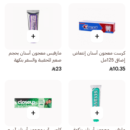
+
+
كرست معجون أسنان إنتعاش
مارفيس معجون أسنان بحجم
إضافى 125مل
صغير للحقيبة والسفر بنكهة
الياسمين والنعناع اللطيف
23
10.35
25مل
+
+
مارفيس معجون أسنان بنكهة
كلوس آب معجون أسنان آيسي