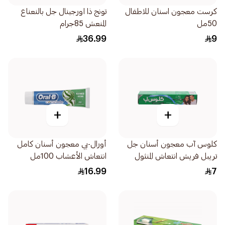
كرست معجون اسنان للاطفال
تونج ذا اورجينال جل بالنعناع
50مل
المنعش 85جرام
36.99
9
+
+
كلوس آب معجون أسنان جل
أورال-بي معجون أسنان كامل
تريبل فريش انتعاش المنثول
انتعاش الأعشاب 100مل
50مل
16.99
7