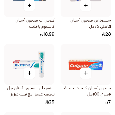
+
+
سنسوداين معجون أسنان
كلوس اب معجون أسنان
الأصلي 75مل
كالسيوم بالحليب
18.99
28
+
+
معجون أسنان كولجيت حماية
سنسوداين معجون أسنان جل
قصوى 100مل
تنظيف عميق مع تقنية تعزيز
الرغوة 75مل
29
7