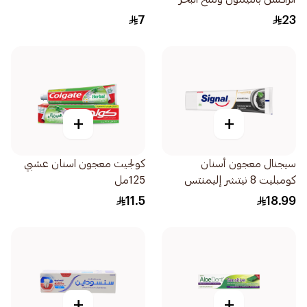
75مل
7
23
+
+
سيجنال معجون أسنان
كولجيت معجون اسنان عشبي
كومبليت 8 نيتشر إليمنتس
125مل
بالفحم 75مل
11.5
18.99
+
+