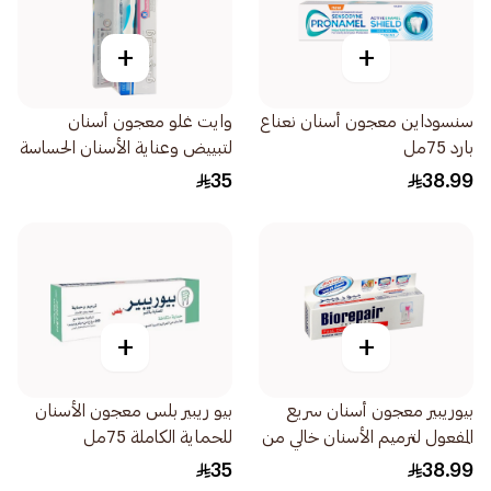
+
+
سنسوداين معجون أسنان نعناع
وايت غلو معجون أسنان
بارد 75مل
لتبييض وعناية الأسنان الحساسة
مع فرشاة أسنان 150جرام
35
38.99
+
+
بيوريبير معجون أسنان سريع
بيو ريبير بلس معجون الأسنان
المفعول لترميم الأسنان خالي من
للحماية الكاملة 75مل
الفلورايد 75مل
35
38.99