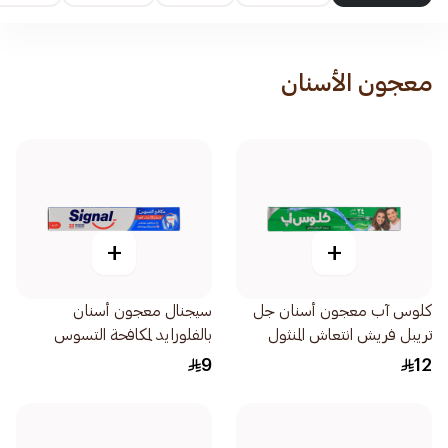
معجون الأسنان
+
+
كلوس آب معجون أسنان جل
سيجنال معجون أسنان
تريبل فريش انتعاش المنثول
بالفلورايد لمكافحة التسوس
120مل
120مل
9
12