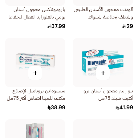
ألودنت معجون الأسنان الطبيعي
بارودونتكس معجون أسنان
والمنظف بخلاصة المسواك
يومي بالفلورايد الفعال للحفاظ
التقليدي الأصيل 100مل
على صحة اللثة والأسنان 75مل
37.99
29
+
+
بيو ريبير معجون أسنان برو
سنسوداين بروناميل لإصلاح
أكتيف شيلد 75مل
مكثف للمينا انتعاش أكثر 75مل
38.99
41.99