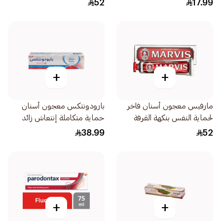
52
17.99
+
+
مارفيس معجون أسنان فاخر
بارودونتكس معجون أسنان
لحماية النفس بنكهة القرفة
حماية متكاملة إنتعاش زائد
والنعناع الدافئ 85مل
75مل
38.99
52
+
+