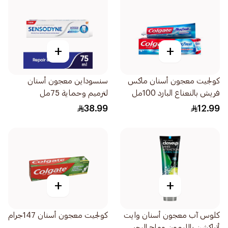
+
+
كولجيت معجون أسنان ماكس
سنسوداين معجون أسنان
فريش بالنعناع البارد 100مل
لترميم وحماية 75مل
38.99
12.99
+
+
كلوس آب معجون أسنان وايت
كولجيت معجون أسنان 147جرام
أتراكشن بالليمون وملح البحر