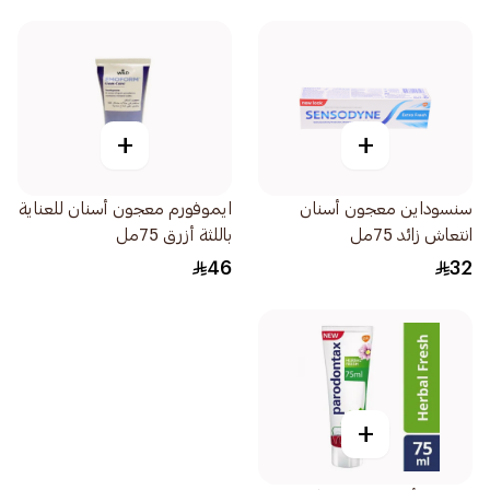
+
+
سنسوداين معجون أسنان
ايموفورم معجون أسنان للعناية
انتعاش زائد 75مل
باللثة أزرق 75مل
46
32
+