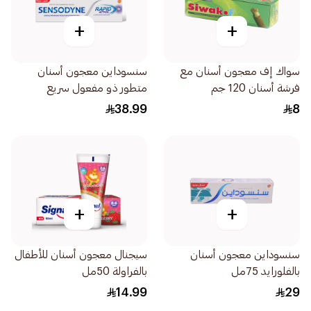
+
+
سواك إف معجون أسنان مع
سنسوداين معجون أسنان
فرشة أسنان 120 جم
متطور ذو مفعول سريع
ومسكن لآلام حساسية الأسنان
38.99
8
75مل
+
+
سنسوداين معجون أسنان
سيجنال معجون أسنان للأطفال
بالفلورايد 75مل
بالفراولة 50مل
14.99
29