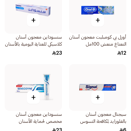
+
+
أورل بي كومبليت معجون أسنان
سنسوداين معجون أسنان
النعناع منعش 100مل
كلاسيكي للعناية اليومية بالأسنان
الحساسة وحمايتها 75مل
23
12
+
+
سيجنال معجون أسنان
سنسوداين معجون أسنان
بالفلورايد لمكافحة التسوس
مخصص لحماية الأسنان
50مل
الحساسة وانتعاش زائد حجم
23
6