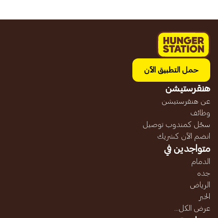
حمل التطبيق الآن
هنقرستيشن
عن هنقرستيشن
وظائف
سجّل كمندوب توصيل
انضم الآن كشريك
متواجدين في
الدمام
جده
الرياض
الخبر
عرض الكل...