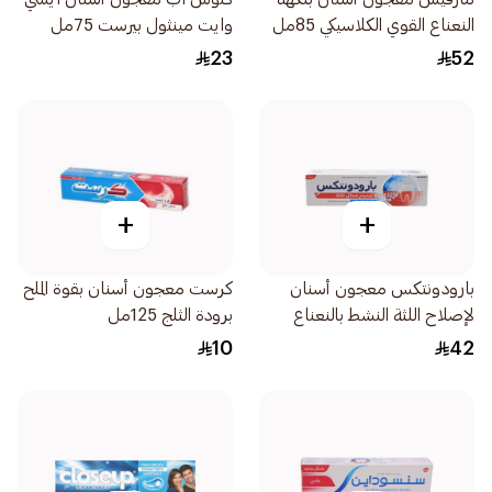
النعناع القوي الكلاسيكي 85مل
وايت مينثول بيرست 75مل
23
52
+
+
بارودونتكس معجون أسنان
كرست معجون أسنان بقوة الملح
لإصلاح اللثة النشط بالنعناع
برودة الثلج 125مل
75مل
10
42