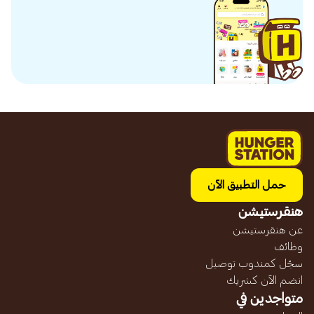
حمل التطبيق الآن
هنقرستيشن
عن هنقرستيشن
وظائف
سجّل كمندوب توصيل
انضم الآن كشريك
متواجدين في