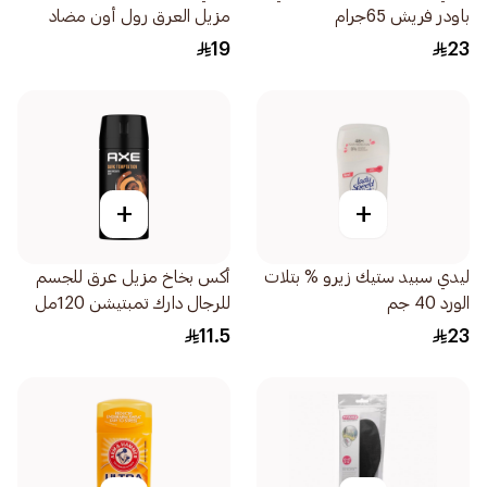
باودر فريش 65جرام
مزيل العرق رول أون مضاد
للتعرق 50مل
19
23
+
+
ليدي سبيد ستيك زيرو % بتلات
أكس بخاخ مزيل عرق للجسم
الورد 40 جم
للرجال دارك تمبتيشن 120مل
11.5
23