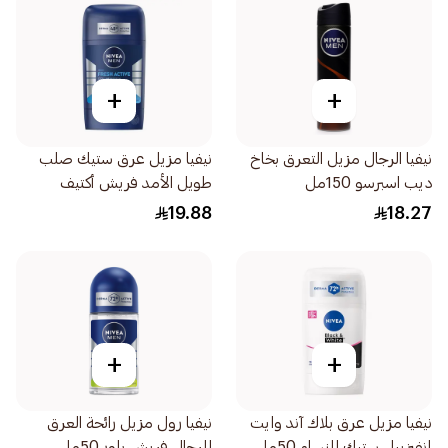
+
+
نيفيا الرجال مزيل التعرق بخاخ
نيفيا مزيل عرق ستيك صلب
ديب اسبرسو 150مل
طويل الأمد فريش أكتيف
بالمنثول 50مل 150
19.88
18.27
+
+
نيفيا مزيل عرق بلاك آند وايت
نيفيا رول مزيل رائحة العرق
إنفيزيبل ستيك للنساء 50مل
للرجال فريش باور 50مل