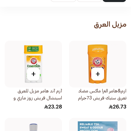
مزيل العرق
+
+
ارم&هامر الترا ماكس مضاد
آرم آند هامر مزيل للعرق
تعرق ستيك فريش 73جرام
اسينشال فريش روز ماري و
لافندر 71جرام
23.28
26.73