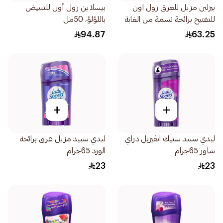
بيزلين مزيل للعرق رول اون
بيسلاين رول أون للتبييض
للتفتيح برائحة نسمة من الغابة
باللؤلؤ، 50مل
50مل
94.87
63.25
+
+
ليدي سبيد ستيك انڤيزبل دراي
ليدي سبيد مزيل عرق برائحة
شاور 65جرام
الورد 65جرام
23
23