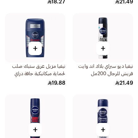
18.27
21.49
+
+
نيفيا ديو سبراي بلاك اند وايت
نيفيا مزيل عرق ستيك صلب
فريش للرجال 200مل
لحماية ميكانيكية جافة دراي
إمباكت 50مل
19.88
21.49
+
+