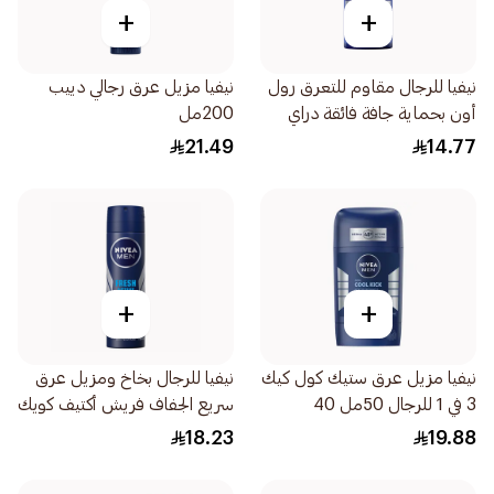
+
+
نيفيا للرجال مقاوم للتعرق رول
نيفيا مزيل عرق رجالي دييب
أون بحماية جافة فائقة دراي
200مل
إمباكت 50مل
21.49
14.77
+
+
نيفيا مزيل عرق ستيك كول كيك
نيفيا للرجال بخاخ ومزيل عرق
3 في 1 للرجال 50مل 40
سريع الجفاف فريش أكتيف كويك
دراي 150مل
18.23
19.88