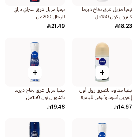
نيفيا مزيل عرق بخاخ ديرما
نيفيا مزيل عرق سبراي دراي
كنترول كول 150مل
للرجال 200مل
21.49
18.23
+
+
نيفيا مقاوم للتعرق رول أون
نيفيا مزيل عرق بخاخ ديرما
إنفيزبل أسود وأبيض للبشرة
ناتشورال تون 150مل
الحساسة للنساء 50مل
19.48
14.67