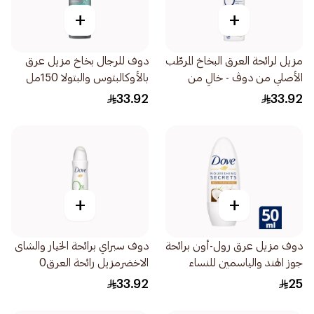
+
+
مزيل لرائحة العرق البخاخ المرطّب
دوف للرجال بخاخ مزيل عرق
الأصلي من دوڤ - خالٍ من
بالأوكالبتوس والبتولا 150مل
الكحول وأملاح الألمنيوم
33.92
33.92
+
+
دوف مزيل عرق رول-أون برائحة
دوف سبراي برائحة الخيار والشاى
جوز الهند والياسمين للنساء
الاخضرمزيل رائحة العرق0
50مل
%املاح الالومنيوم
33.92
25