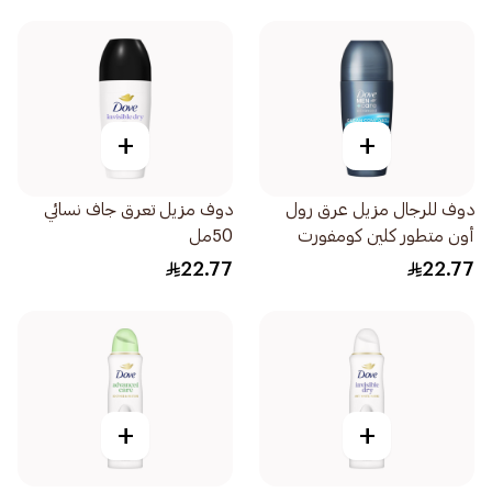
+
+
دوف للرجال مزيل عرق رول
دوف مزيل تعرق جاف نسائي
أون متطور كلين كومفورت
50مل
50مل
22.77
22.77
+
+