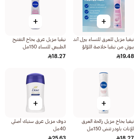
+
+
نيفيا مزيل للعرق للنساء بيرل آند
نيڤيا مزيل عرق بخاخ التفتيح
بيوتي من نيڤيا خلاصة اللؤلؤ
الطبيعي للنساء 150مل
بخاخ 150مل
18.27
19.48
+
+
نيفيا بخاخ مزيل رائحة العرق
دوف مزيل عرق ستيك أصلي
للإناث باودر تتش 150مل
40مل
25.63
18.27