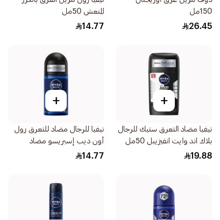
150مل
المنعش 50مل
14.77
26.45
+
+
نيفيا مضاد التعرق ستيك للرجال
نيفيا للرجال مضاد للتعرق رول
بلاك اند وايت انفيزيبل 50مل
أون ديب إسبريسو مضاد
للبكتيريا 50مل
14.77
19.88