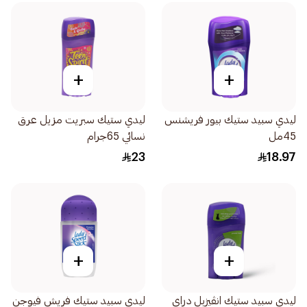
+
+
ليدي سبيد ستيك بيور فريشنس
ليدي ستيك سبريت مزيل عرق
45مل
نسائي 65جرام
23
18.97
+
+
ليدي سبيد ستيك انڤيزبل دراي
ليدي سبيد ستيك فريش فيوجن