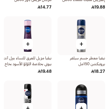
14.77
19.88
+
+
نيفيا معطر جسم سيلفر
نيڤيا مزيل للعرق للنساء بيرل آند
بروتيكشن 150مل
بيوتي بخلاصة اللؤلؤ الأسود بخاخ
150مل
19.48
18.27
+
+