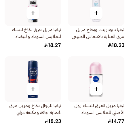
+
+
نيفيا ديودرينت وبخاخ مزيل
نيفيا مزيل عرق بخاخ للنساء
عرق العناية بالانتعاش الطبيعي
للملابس السوداء والبيضاء
للنساء 150مل
150مل
18.27
18.23
+
+
نيفيا مزيل العرق للنساء رول
نيفيا للرجال بخاخ ومزيل عرق
الأصلي للملابس السوداء
لحماية جافة ومكثفة دراي
والبيضاء 50مل
إمباكت 150مل
18.23
14.77