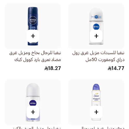
+
+
نيفيا للسيدات مزيل عرق رول
نيفيا للرجال بخاخ ومزيل عرق
دراي كومفورت 50مل
مضاد تعرق بارد كوول كيك
المنعش 150مل
18.27
14.77
+
+
دوف مزيل عرق اوريجنال
نيفيا رول مزيل العرق بالكرز