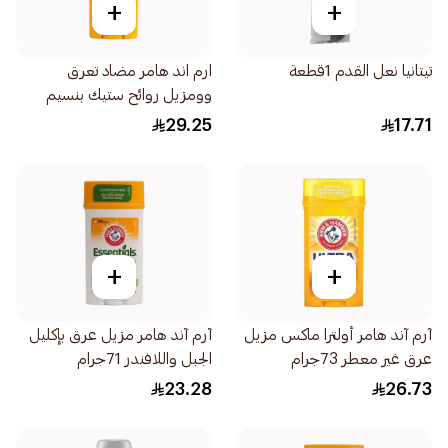
+
+
تيتانيا نعل القدم 1قطعة
ارم اند هامر مضاد تعرق
وومزيل روائح ستيك بنسيم
باودر فريش النظيف 73جرام
29.25
17.71
+
+
آرم آند هامر أولترا ماكس مزيل
آرم آند هامر مزيل عرق بإكليل
عرق غير معطر 73جرام
الجبل واللافندر 71جرام
23.28
26.73