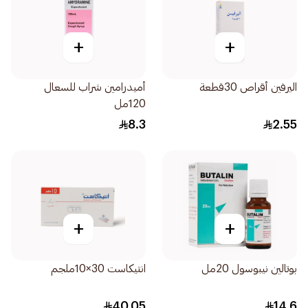
+
+
اليرفين أقراص 30قطعة
أميدرامين شراب للسعال
120مل
8.3
2.55
+
+
بوتالين نيبوسول 20مل
انتيكاست 30×10ملجم
40.05
14.6