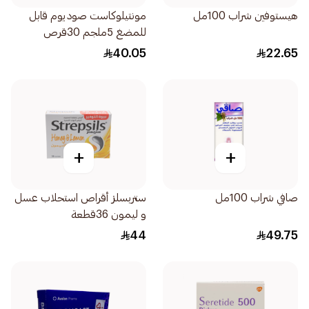
هيستوفين شراب 100مل
مونتيلوكاست صوديوم قابل
للمضغ 5ملجم 30قرص
40.05
22.65
+
+
صافي شراب 100مل
ستربسلز أقراص استحلاب عسل
و ليمون 36قطعة
44
49.75