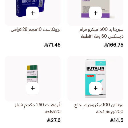
+
+
سيريتايد 500 ميكروجرام
برونكاست 10مجم 28اقراص
ديسكس 60 بخة 1قطعة
71.45
166.75
+
+
بيوتالين 100ميكروجرام بخاخ
أتروفينت 250 مكجم فايلز
200جرعة 1حبة
20قطعة
27.6
14.5