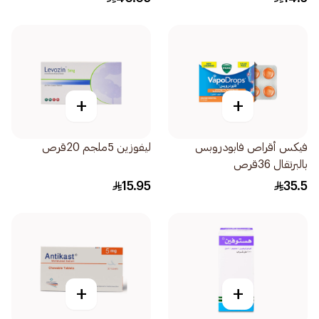
+
+
فيكس أقراص فابودروبس
ليفوزين 5ملجم 20قرص
بالبرتقال 36قرص
15.95
35.5
+
+