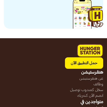
حمل التطبيق الآن
هنقرستيشن
عن هنقرستيشن
وظائف
سجّل كمندوب توصيل
انضم الآن كشريك
متواجدين في