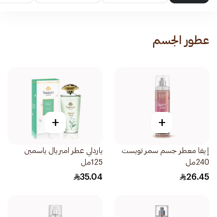
عطور الجسم
+
+
إيفا معطر جسم سمر تويست
ياردلي عطر امبريال ياسمين
240مل
125مل
35.04
26.45