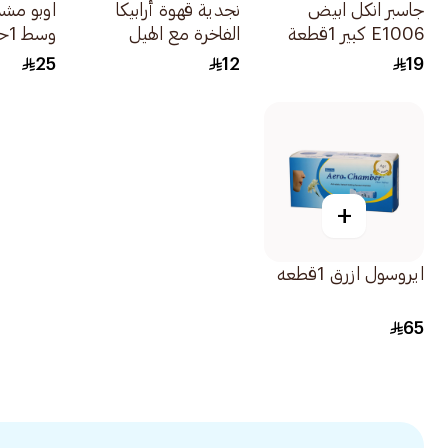
جاسبر انكل ابيض
نجدية قهوة أرابيكا
اوبو مش
E1006 كبير 1قطعة
الفاخرة مع الهيل
وسط 1حبة
والزعفران 250 جم
25
12
19
+
ايروسول ازرق 1قطعه
65