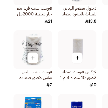
ديتول معقم لليدين
فيرست ستب قربة ماء
للعناية بالبشرة مضاد
حار مبطنة 2000مل
للبكتيريا 50مل
21
13.8
+
+
فوكس فيرست ضماد
فرست ستيب بلس
لاصق 10 سم × 4 م 1
شاش لاصق ضمادة
حبة
6سم×4متر
7
10