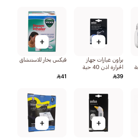
+
+
براون غيارات جهاز
فيكس بخار للاستنشاق
الحرارة اذن 40 حبة
41
39
+
+