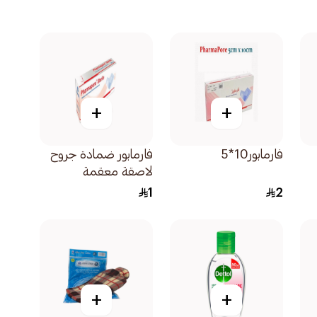
+
+
فارمابور10*5
فارمابور ضمادة جروح
لاصقة معقمة
6×8.25سم 1علبة
1
2
+
+