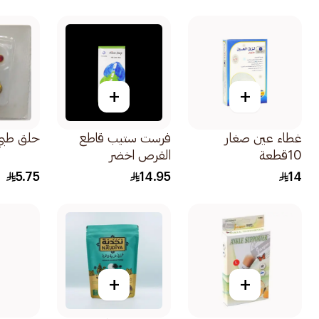
قياسي 1قطعة
+
+
غطاء عين صغار
فرست ستيب قاطع
حلق طبي ما
10قطعة
القرص اخضر
5.75
14.95
14
+
+