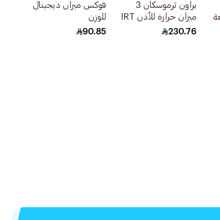
براون ثرموسكان 3
فوكس ميزان ديجيتال
ميزان حرارة للأذن IRT
للوزن
3020 1قطعة
90.85
230.76