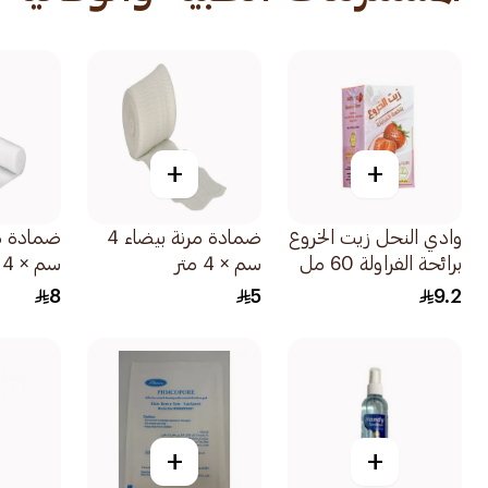
+
+
وادي النحل زيت الخروع
ضمادة مرنة بيضاء 4
برائحة الفراولة 60 مل
سم × 4 متر
سم × 4 متر
8
5
9.2
+
+