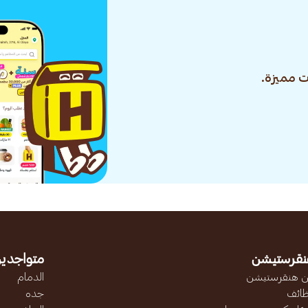
 مميزة.
نقرستيشن
متواجدين
 هنقرستيشن
الدمام
ائف
جده