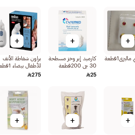
+
+
+
ليزى1قطعة
كارميد إبر وخز مسطحة
براون شفاطة الأنف
30 جي 200قطعة
للأطفال بيضاء 1قطعة
275
25
+
+
+