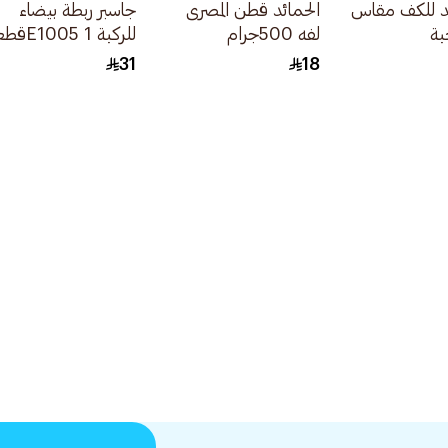
د للكف مقاس
الحمائد قطن المصرى
جاسبر ربطة بيضاء
لفه 500جرام
للركبة E1005 1قطعة
31
18