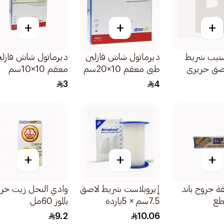
+
+
+
تيب شريط
ديرماتول شاش فازلين
ديرماتول شاش فازلي
صق حريري
طبي معقم 10×20سم
معقم 10×10سم
ول
50قطعة
3
4
+
+
+
ة جروح باند
إيروبلاست شريط لاصق
وادي النحل زيت خر
7.5سم × 5ياردة
بالموز 60مل
1قطعة
9.2
10.06