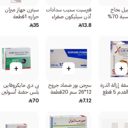
بيل بخاخ
فيرسيت ستيب سدادات
سيتزن جهاز ميزان
كحول بنسبة 70%
أذن سيليكون صفراء
حراره 1قطعة
4قطع
35
13.8
+
+
+
ة إزالة الذرة
سرجن بور ضماد جروح
بي دي مايكروفاين
دم 5 قطع
12*26 سم 20قطعة
بلس حقنة أنسولين
1×100قطعة
70
7.12