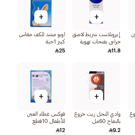
+
+
ن
إيروبلاست شريط لاصق
اوبو مشد للكف مقاس
جراحي بفتحات تهوية
كبير 1حبة
5ياردة 1قطعة
25
11.8
+
+
وع
وادي النحل زيت خروع
فوكس غطاء العين
بالتفاح 60مل
للأطفال 10قطع
12
9.2