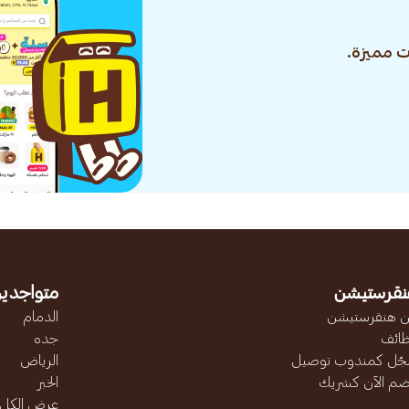
 مميزة.
نقرستيشن
متواجدين
 هنقرستيشن
الدمام
ائف
جده
ّل كمندوب توصيل
الرياض
ضم الآن كشريك
الخبر
عرض الكل..