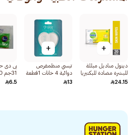
+
+
ديتول مناديل مبللة
تيسي منظمقرص
بى دى ح
للبشرة مضادة للبكتيريا
دوائية 4 خانات 1قطعة
20 منديل
مم 10قطعة
6.5
13
24.15