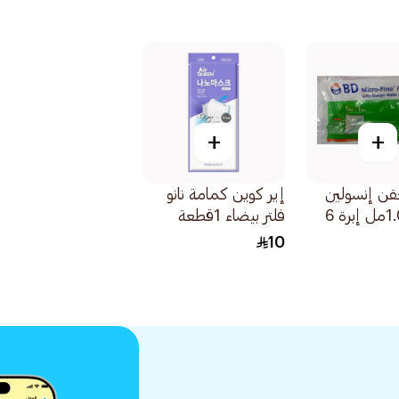
+
+
قن إنسولين
إير كوين كمامة نانو
31جم 1.0مل إبرة 6
فلتر بيضاء 1قطعة
10