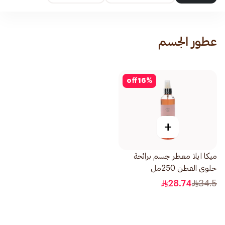
عطور الجسم
off
16
%
+
ميكا ايلا معطر جسم برائحة
حلوى القطن 250مل
28.74
34.5