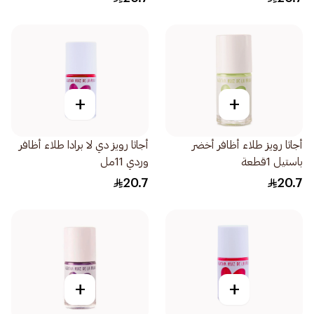
+
+
أجاثا رويز طلاء أظافر أخضر
أجاثا رويز دي لا برادا طلاء أظافر
باستيل 1قطعة
وردي 11مل
20.7
20.7
+
+