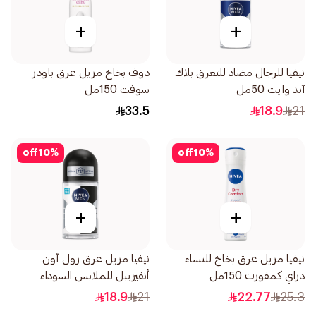
+
+
نيفيا للرجال مضاد للتعرق بلاك
دوف بخاخ مزيل عرق باودر
آند وايت 50مل
سوفت 150مل
33.5
18.9
21
off
10
%
off
10
%
+
+
نيفيا مزيل عرق بخاخ للنساء
نيفيا مزيل عرق رول أون
دراي كمفورت 150مل
أنفيزيبل للملابس السوداء
والبيضاء فريش للرجال 50مل
18.9
21
22.77
25.3