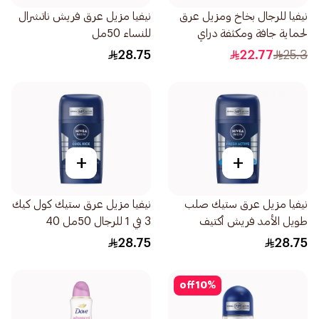
نيفيا للرجال بخاخ ومزيل عرق
نيفيا مزيل عرق فريش ناتشرال
لحماية جافة ومكثفة دراي
للنساء 50مل
إمباكت 150مل
28.75
22.77
25.3
+
+
نيفيا مزيل عرق ستيك صلب
نيفيا مزيل عرق ستيك كول كيك
طويل الأمد فريش أكتيف
3 في 1 للرجال 50مل 40
بالمنثول 50مل 150
28.75
28.75
off
10
%