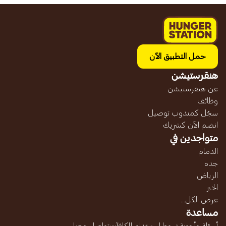
حمل التطبيق الآن
هنقرستيشن
عن هنقرستيشن
وظائف
سجّل كمندوب توصيل
انضم الآن كشريك
متواجدين في
الدمام
جده
الرياض
الخبر
عرض الكل...
مساعدة