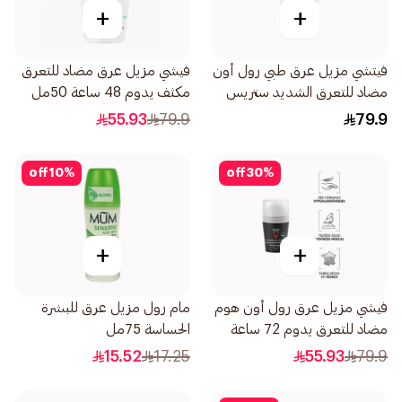
+
+
فيتشي مزيل عرق طبي رول أون
فيشي مزيل عرق مضاد للتعرق
مضاد للتعرق الشديد ستريس
مكثف يدوم 48 ساعة 50مل
ريزيست 50مل
55.93
79.9
79.9
off
10
%
off
30
%
+
+
فيشي مزيل عرق رول أون هوم
مام رول مزيل عرق للبشرة
مضاد للتعرق يدوم 72 ساعة
الحساسة 75مل
للرجال 50مل
15.52
17.25
55.93
79.9