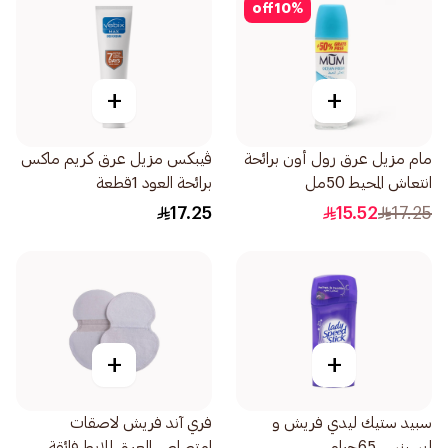
off
10
%
+
+
مام مزيل عرق رول أون برائحة
ڤيبكس مزيل عرق كريم ماكس
انتعاش المحيط 50مل
برائحة العود 1قطعة
17.25
15.52
17.25
+
+
سبيد ستيك ليدي فريش و
فري آند فريش لاصقات
ايسينس 65جرام
امتصاص العرق للإبط فائقة