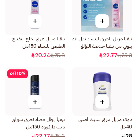
+
+
نيفيا مزيل للعرق للنساء بيرل آند
نيڤيا مزيل عرق بخاخ التفتيح
بيوتي من نيڤيا خلاصة اللؤلؤ
الطبيعي للنساء 150مل
بخاخ 150مل
20.24
25.3
22.77
25.3
off
10
%
+
+
دوف مزيل عرق ستيك أصلي
نيفيا رجال مضاد تعرق سبراي
40مل
ديب داركوود 150مل
22.77
25.3
28