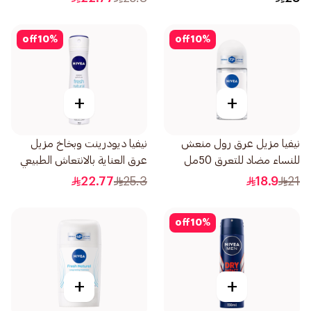
off
10
%
off
10
%
+
+
نيفيا مزيل عرق رول منعش
نيفيا ديودرينت وبخاخ مزيل
للنساء مضاد للتعرق 50مل
عرق العناية بالانتعاش الطبيعي
للنساء 150مل
22.77
25.3
18.9
21
off
10
%
+
+