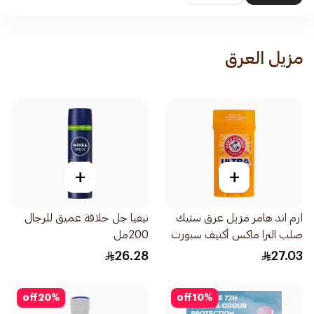
مزيل العرق
+
+
ارم اند هامر مزيل عرق ستيك
نيفيا جل حلاقة عميق للرجال
صلب الترا ماكس أكتيف سبورت
200مل
الرياضي 73جرام
26.28
27.03
off
20
%
off
10
%