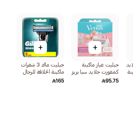
+
+
يد
جيليت غيار ماكينة
جيليت ماك 3 شفرات
نة
كمفورت جلايد سبا بريز
ماكينة الحلاقة للرجال
4قطعة
8قطع
165
95.75