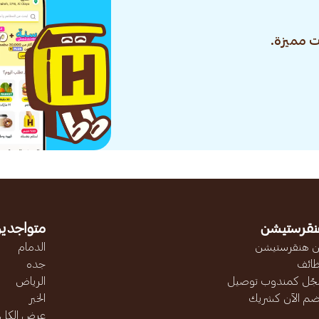
 مميزة.
نقرستيشن
متواجدين
 هنقرستيشن
الدمام
ائف
جده
ّل كمندوب توصيل
الرياض
ضم الآن كشريك
الخبر
عرض الكل..