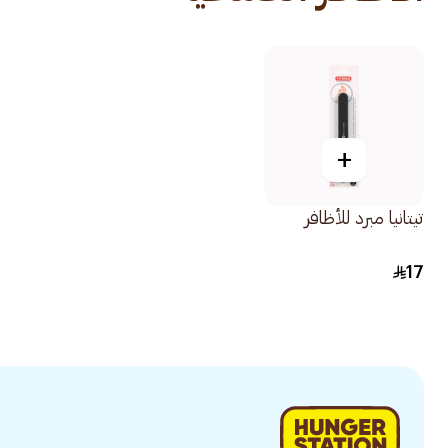
+
تيتانيا مبرد للأظافر
17