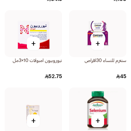
+
+
سنترم للنساء 30اقراص
نيوروبيون امبولات 10×3مل
52.75
45
+
+