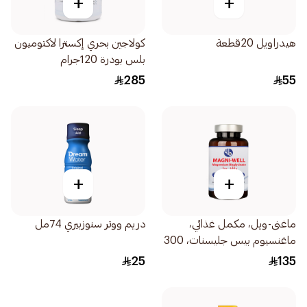
+
+
هيدراويل 20قطعة
كولاجين بحري إكسترا لاكتوميون
بلس بودرة 120جرام
285
55
+
+
ماغنى-ويل، مكمل غذائي،
دريم ووتر سنوزبيري 74مل
ماغنسيوم بيس جليسنات، 300
مجم - 90كبسولة
25
135