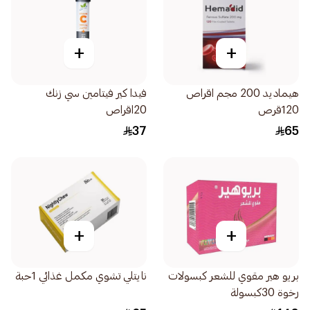
+
+
هيماديد 200 مجم اقراص
فيدا كير فيتامين سي زنك
120قرص
20اقراص
37
65
+
+
بريو هير مقوي للشعر كبسولات
نايتلي تشوي مكمل غذائي 1حبة
رخوة 30كبسولة