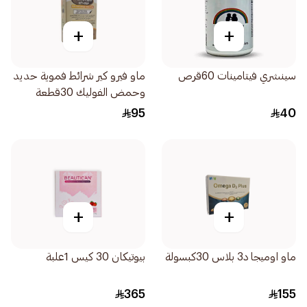
+
+
سينشري فيتامينات 60قرص
ماو فيرو كير شرائط فموية حديد
وحمض الفوليك 30قطعة
95
40
+
+
ماو اوميجا د3 بلاس 30كبسولة
بيوتيكان 30 كيس 1علبة
365
155