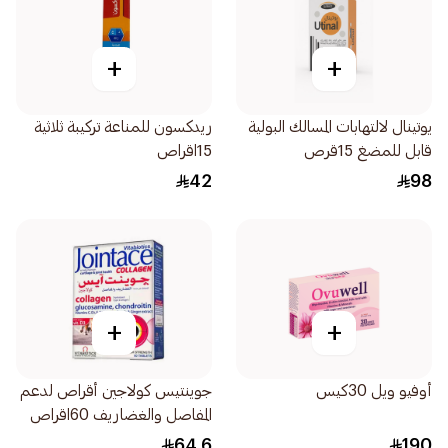
+
+
يوتينال لالتهابات المسالك البولية
ريدكسون للمناعة تركيبة ثلاثية
قابل للمضغ 15قرص
15اقراص
42
98
+
+
أوفيو ويل 30كيس
جوينتيس كولاجين أقراص لدعم
المفاصل والغضاريف 60اقراص
64.6
190