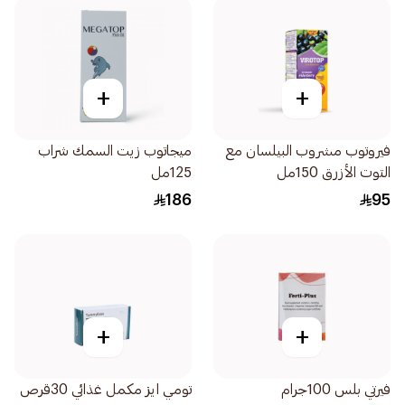
+
+
فيروتوب مشروب البيلسان مع
ميجاتوب زيت السمك شراب
التوت الأزرق 150مل
125مل
186
95
+
+
فيرتي بلس 100جرام
تومي ايز مكمل غذائي 30قرص