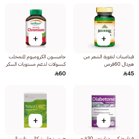
+
+
فيتامينات لتقوية الشعر من
جاميسون الكروميوم المتمخلب
هيردال 60قرص
كبسولات لدعم مستويات السكر
200ميكروجرام 100اقراص
60
45
+
+
فيتابيوتيكس ديابيتون 30قرص
جي بي نيتراسيتيكالس ناتشرال