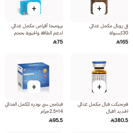
+
+
في رويال مكمل غذائي
بروميجا أقراص مكمل غذائي
30كبسولة
لدعم الطاقة والحيوية بحجم
صغير 15قرص
75
165
+
+
فيرنجيكت فيال مكمل غذائي
فيتامين سي بودرة المكمل الغذائي
الحديد 1فيال
14×2.5جرام
95.5
380.5