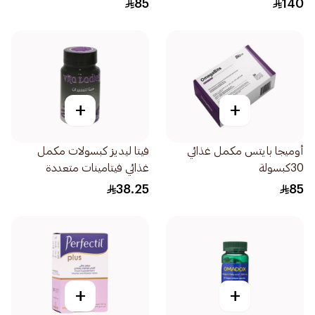
85
140
+
+
أوميجا بايتس مكمل غذائي
فيتا ليديز كبسولات مكمل
30كبسولة
غذائي فيتامينات متعددة
مخصصة للمرأة 60اقراص
38.25
85
+
+