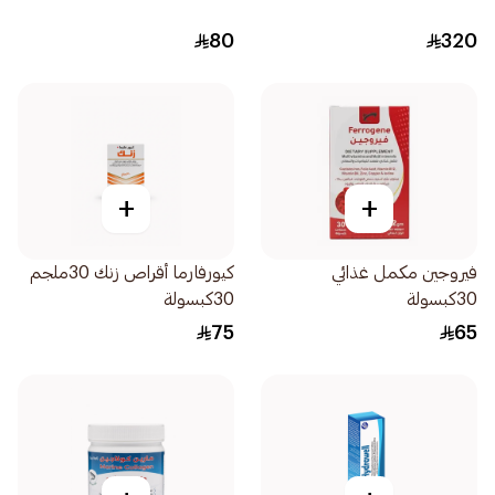
80
320
+
+
فيروجين مكمل غذائي
كيورفارما أقراص زنك 30ملجم
30كبسولة
30كبسولة
75
65