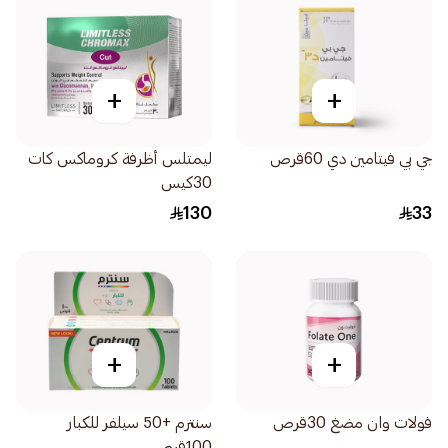
+
+
جي بي فيتامين دي 60قرص
ليمتلس أظرفة كروماكس كات
30كيس
130
33
+
+
فولات وان مضغ 30قرص
سنترم +50 سيلفر للكبار
100قرص