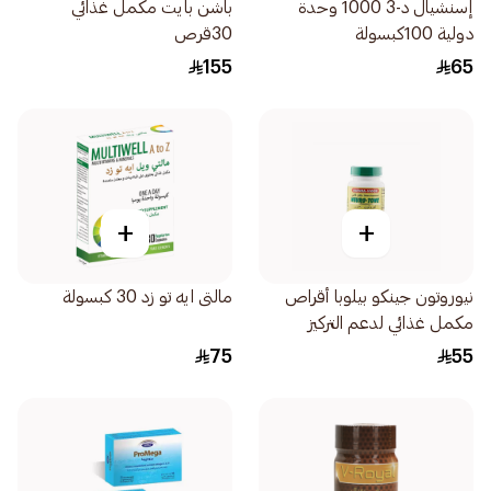
إسنشيال د-3 1000 وحدة
باشن بايت مكمل غذائي
دولية 100كبسولة
30قرص
155
65
+
+
نيوروتون جينكو بيلوبا أقراص
مالتى ايه تو زد 30 كبسولة
مكمل غذائي لدعم التركيز
والذاكرة 30اقراص
75
55