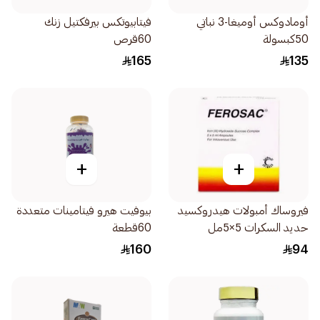
أومادوكس أوميغا-3 نباتي
فيتابيوتكس بيرفكتيل زنك
50كبسولة
60قرص
165
135
+
+
فيروساك أمبولات هيدروكسيد
بيوفيت هيرو فيتامينات متعددة
حديد السكرات 5×5مل
60قطعة
160
94