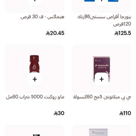
بيورجا أقراص سيستينB6زنك
هيماكس - ف 30 قرص
120قرص
20.45
125.5
+
+
جي بي ميلاتونين 5مج 60كبسولة
ماو روكيت 5000 شراب 60مل
30
110