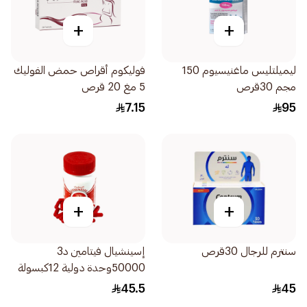
+
+
ليميلتليس ماغنيسيوم 150
فوليكوم أقراص حمض الفوليك
مجم 30قرص
5 مغ 20 قرص
7.15
95
+
+
سنترم للرجال 30قرص
إسينشيال فيتامين د3
50000وحدة دولية 12كبسولة
45.5
45