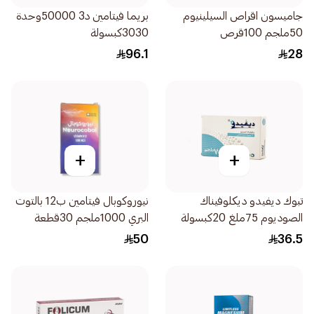
جاميسون اقراص السيلينيوم
بريما فيتامين د3 50000وحدة
50ملجم 100قرص
3030كبسولة
96.1
28
+
+
تبوك ديفيدو ديكلوفيناك
نيوروكوبال فيتامين ب12 بالتوت
الصوديوم 75ملغ 20كبسولة
البري 1000ملجم 30قطعة
50
36.5