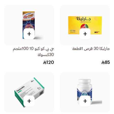
+
+
جارليكا 30 قرص 1قطعة
جي بي كو كيو 10 100ملجم
30كبسولة
120
85
+
+