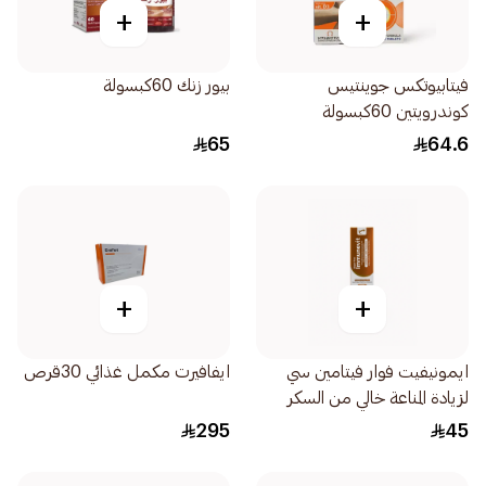
+
+
فيتابيوتكس جوينتيس
بيور زنك 60كبسولة
كوندرويتين 60كبسولة
65
64.6
+
+
ايمونيفيت فوار فيتامين سي
ايفافيرت مكمل غذائي 30قرص
لزيادة المناعة خالي من السكر
20قرص
295
45