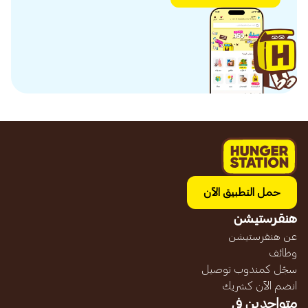
حمل التطبيق الآن
هنقرستيشن
عن هنقرستيشن
وظائف
سجّل كمندوب توصيل
انضم الآن كشريك
متواجدين في