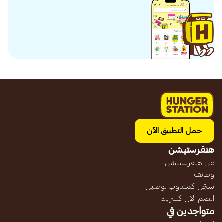
حمل التطبيق الآن
هنقرستيشن
عن هنقرستيشن
وظائف
سجّل كمندوب توصيل
انضم الآن كشريك
متواجدين في