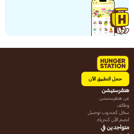
حمل التطبيق الآن
هنقرستيشن
عن هنقرستيشن
وظائف
سجّل كمندوب توصيل
انضم الآن كشريك
متواجدين في