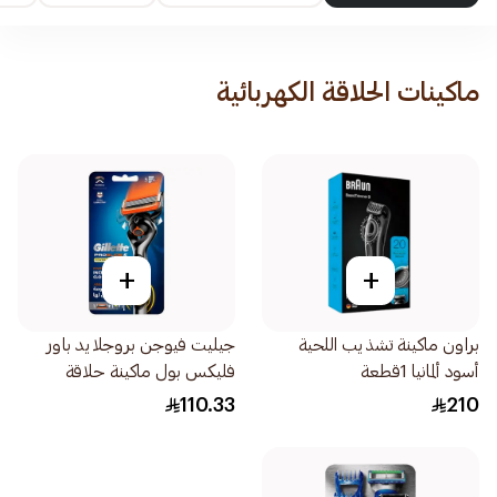
ماكينات الحلاقة الكهربائية
+
+
براون ماكينة تشذيب اللحية
جيليت فيوجن بروجلايد باور
أسود ألمانيا 1قطعة
فليكس بول ماكينة حلاقة
للرجال 1قطعة
110.33
210