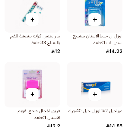
+
+
اورال بى خيط الاسنان مشمع
بيبر منتس كرات منعشة للفم
ستين تاب 1قطعة
بالنعناع 18قطعة
12
14.22
+
+
ميراجيل 2% اورال جيل 40جرام
فريق الجمال شمع تقويم
الاسنان 1قطعه
12.2
14.85