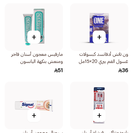
+
+
ون تاتش أدفانسد كبسولات
مارفيس معجون أسنان فاخر
غسول الفم بيري 20×15مل
ومنعش بنكهة اليانسون
والنعناع الحار 85مل
51
36
+
+
بارودونتاكس فرشاة أسنان
سيجنال معجون أسنان