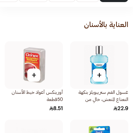
العناية بالأسنان
+
+
غسول الفم ستريبويلز بنكهة
أورينكس أعواد خيط الأسنان
النعناع المنعش، خالٍ من
50قطعة
الكحول، لمحاربة التسوس، 250
8.51
22.9
مل