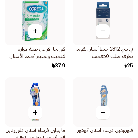
+
+
تي سي 2812 خيط أسنان تقويم
كوريجا أقراص طبية فوارة
بطرف صلب 50قطعة
لتنظيف وتعقيم أطقم الأسنان
في 3 دقائق 36قرص
37.9
25
+
+
فلورودين فرشاة اسنان كونتور
مايبيلين فرشاة أسنان فلورودين
ألترا أكتيف للتنظيف برتقالية