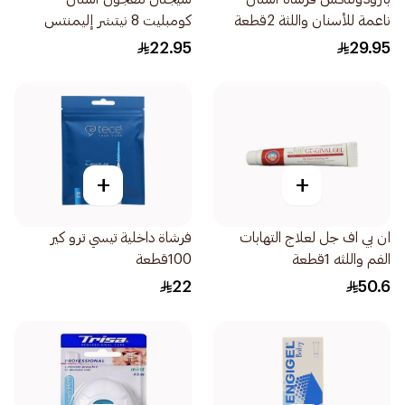
ناعمة للأسنان واللثة 2قطعة
كومبليت 8 نيتشر إليمنتس
بالقرنفل 75مل
22.95
29.95
+
+
ان بي اف جل لعلاج التهابات
فرشاة داخلية تيسي ترو كير
الفم واللثه 1قطعة
100قطعة
22
50.6