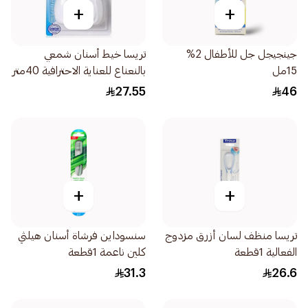
+
+
جينجيجل جل للأطفال 2%
تريسا خيط أسنان شمعي
15مل
بالنعناع للعناية الاحترافية 40متر
27.55
46
+
+
تريسا منظف لسان أزرق مزدوج
سنسوداين فرشاة أسنان هيلثي
الفعالية 1قطعة
كلين ناعمة 1قطعة
31.3
26.6