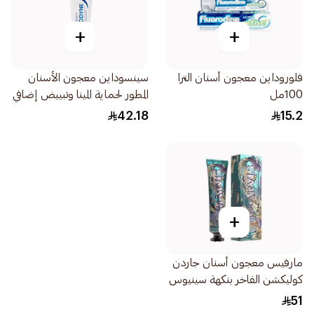
+
+
فلوروداين معجون أسنان الترا
سينسوداين معجون الأسنان
100مل
المطور لحماية المينا وتبييض إضافي
ناصع 75مل
42.18
15.2
+
مارفيس معجون أسنان جاردن
كوليكشن الفاخر بنكهة سينيوس
ليلي المميزة 75مل
51