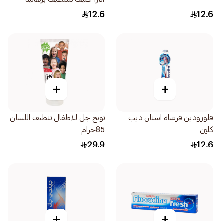
1قطعة
12.6
12.6
+
+
فلورودين فرشاة اسنان ديب
تونج جل للاطفال تنظيف اللسان
كلين
85جرام
29.9
12.6
+
+