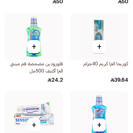
50
50
+
+
كوريجا الترا كريم 40جرام
فلورودين مضمضة فم مينتي
الترا أكتيف 500مل
24.2
39.64
+
+