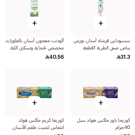
+
+
سنسوداين فرشاة أسنان نورش
ألودنت معجون أسنان بالفلورايد
بياض صحي الطرية 1قطعة
مخصص لحماية وتسكين اللثة
والأسنان الحساسة 100جرام
40.56
31.3
+
+
كوريجا باور ماكس هولد سيل
كوريغا كريم ماكس هولد
40جرام
انتعاش لتثبيت طقم الأسنان
40جرام