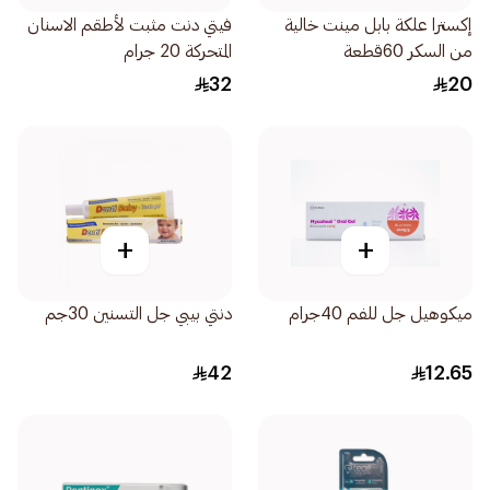
إكسترا علكة بابل مينت خالية
فيتي دنت مثبت لأطقم الاسنان
من السكر 60قطعة
المتحركة 20 جرام
32
20
+
+
ميكوهيل جل للفم 40جرام
دنتي بيبي جل التسنين 30جم
42
12.65