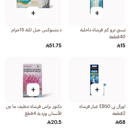
+
+
تيسي ترو كير فرشاة داخلية
دينتينوكس جيل للثة 15جرام
40قطعة
51.75
15
+
+
اورال بي EB50 غيار فرشاة
دكتور براش فرشاة تنظيف ما بين
2قطعة
الأسنان وردية 4قطع
20.5
68