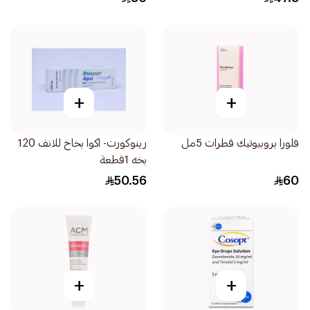
+
+
فلورا بروبيوتيك قطرات 5مل
رينوكورت- اكوا بخاخ للانف 120
بخه 1قطعة
50.56
60
+
+