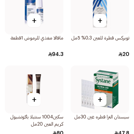
+
+
توبركس قطرة للعين 0.3% 5مل
مافالا مغذي للرموش 1قطعة
94.3
20
+
+
سيستان الترا قطره عين 30مل
سكين1004 سنتيلا باكوتشيول
كريم العين 20مل
80
47.8