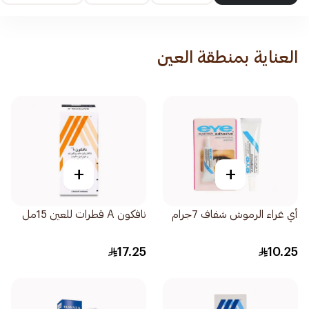
العناية بمنطقة العين
+
+
أي غراء الرموش شفاف 7جرام
نافكون A قطرات للعين 15مل
17.25
10.25