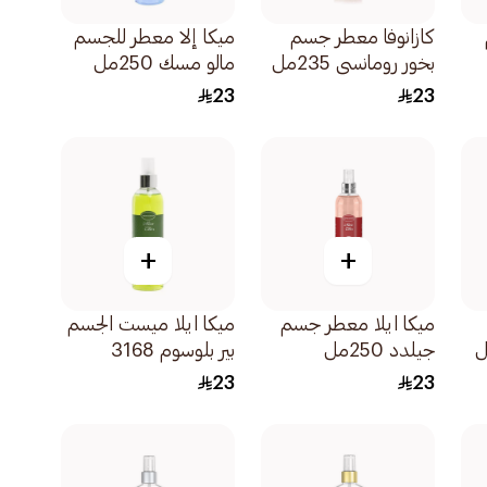
كازانوفا معطر جسم
ميكا إلا معطر للجسم
بخور رومانسي 235مل
مالو مسك 250مل
23
23
+
+
ميكا ايلا معطر جسم
ميكا ايلا ميست الجسم
جيلدد 250مل
بير بلوسوم 3168
250مل
23
23