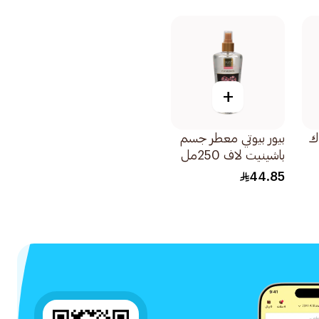
+
ك
بيور بيوتي معطر جسم
باشينيت لاف 250مل
44.85