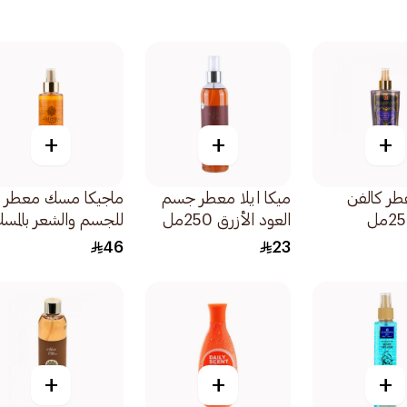
+
+
+
عطر كالفن
ميكا ايلا معطر جسم
ماجيكا مسك معطر
العود الأزرق 250مل
للجسم والشعر بالمس
الأسود 200مل
46
23
+
+
+