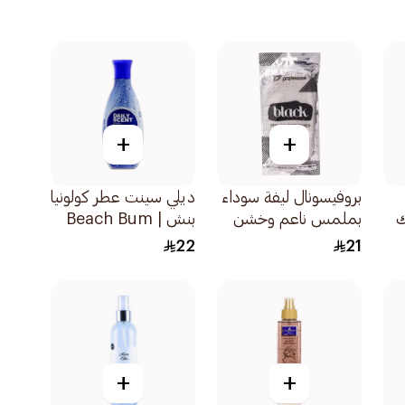
+
+
بروفيسونال ليفة سوداء
ديلي سينت عطر كولونيا
ك
بملمس ناعم وخشن
بنش | Beach Bum
1قطعة
ا125مل
22
21
+
+