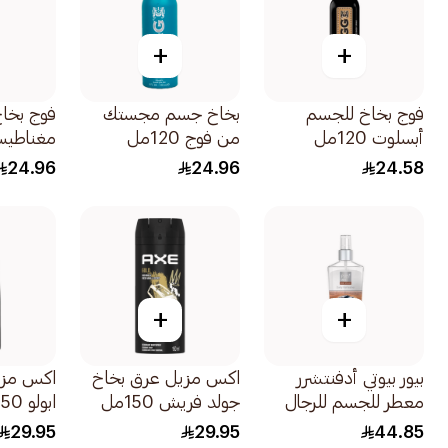
+
+
فوج بخاخ للجسم
بخاخ جسم مجستك
فوج بخا
أبسلوت 120مل
من فوج 120مل
مغناطيسي 20
24.96
24.96
24.58
+
+
بيور بيوتي أدفنتشرر
اكس مزيل عرق بخاخ
اكس مزي
معطر للجسم للرجال
جولد فريش 150مل
ابولو 150مل
250مل
29.95
29.95
44.85