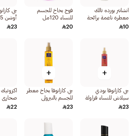
انشانتر بورده تالك
فوج بخاخ للجسم
جي كازان
معطرة ناعمة برائحة
للنساء 120مل
أوشن 235مل
شارمينج 125جرام
23
20
10
+
+
جي كازانوفا بودي
جي كازانوفا بخاخ معطر
سبلاش للنساء فراولة
للجسم بالنيرولي
صحارى 250 مل
ماجيك 235مل
والياسمين 235مل
22
23
23