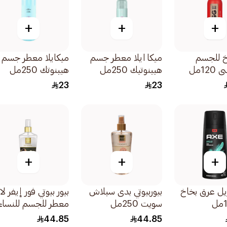
+
+
+
خ للجسم
ميكا ايلا معطر جسم
ميكايلا معطر جسم
1مل
هيبنوتيك 250مل
هيبنوتك 250مل
23
23
+
+
+
ل عرق بخاخ
بيوربيوتي بدى سبلاش
بيور بيوتي فور إيفر ل
سويت 250مل
معطر للجسم للنساء
250مل
44.85
44.85