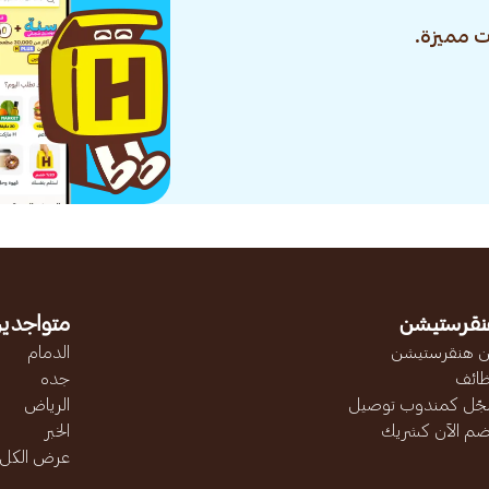
 مميزة.
نقرستيشن
متواجدين
 هنقرستيشن
الدمام
ائف
جده
ّل كمندوب توصيل
الرياض
ضم الآن كشريك
الخبر
عرض الكل..