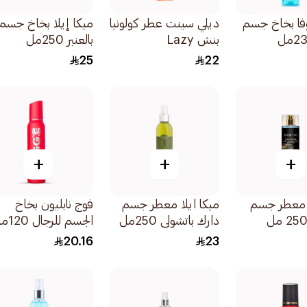
وفا بخاخ جسم
ديلي سينت عطر كولونيا
ميكا إيلا بخاخ جسم
بنش Lazy
بالعنبر 250مل
Afternoon ا125مل
25
22
+
+
+
اكزوتيك معطر جسم
ميكا ايلا معطر جسم
فوج نابليون بخاخ
دارك باتشولي 250مل
الجسم للرجال 120مل
20.16
23