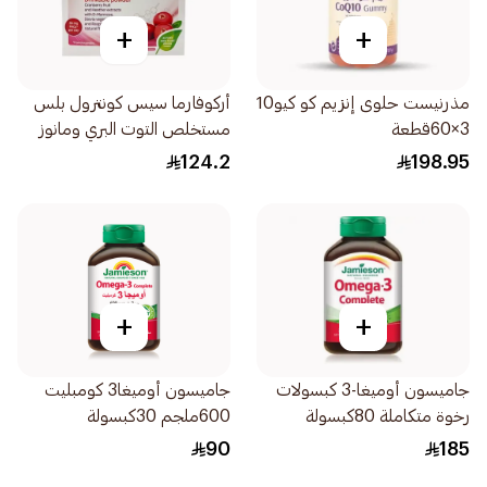
+
+
مذرنيست حلوى إنزيم كو كيو10
أركوفارما سيس كونترول بلس
3×60قطعة
مستخلص التوت البري ومانوز
14كيس
124.2
198.95
+
+
جاميسون أوميغا-3 كبسولات
جاميسون أوميغا3 كومبليت
رخوة متكاملة 80كبسولة
600ملجم 30كبسولة
90
185