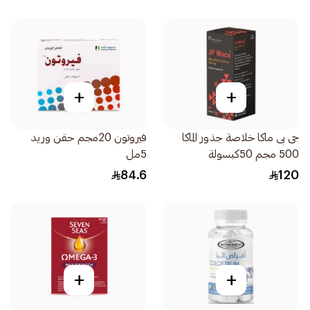
+
+
جى بى ماكا خلاصة جذور الماكا
فيروتون 20مجم حقن وريد
500 مجم 50كبسولة
5مل
84.6
120
+
+