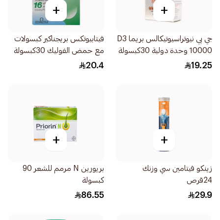
+
+
جي بي نيوتراسيوتيكالس بريما D3
فيتابيوتكس بريجناكير كبسولات
10000 وحدة دولية 30كبسولة
مع حمض الفوليك 30كبسولة
20.4
19.25
+
+
زينكو فيتامين سي وزنك
بريورين N مرمم للشعر 90
24قرص
كبسولة
86.55
29.9