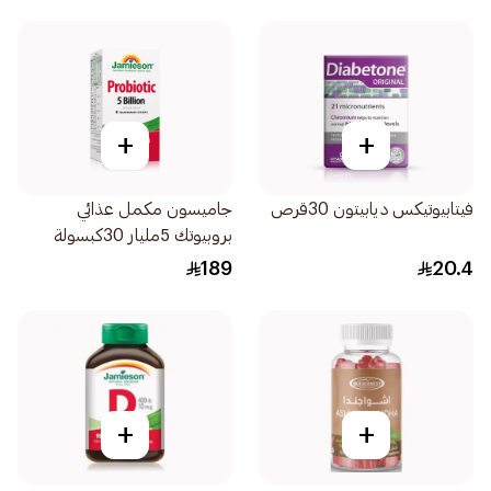
+
+
فيتابيوتيكس ديابيتون 30قرص
جاميسون مكمل عذائي
بروبيوتك 5مليار 30كبسولة
189
20.4
+
+