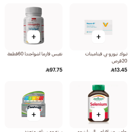
+
+
تبوك نيورو-بي فيتامينات
نفيس فارما اشواجندا 60قطعة
20قرص
97.75
13.45
+
+
جاميسون اقراص السيلينيوم
سنتروم سيلفر متعدد