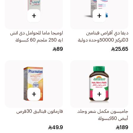
+
+
ديفا دي أقراص فيتامين
اوميجا ماما للحوامل دى اتش
D3تركيز 50000وحدة دولية
ايه 250 ملجم 60 كبسولة
8أقراص
89
25.65
+
+
جاميسون مكمل شعر وجلد
فارماتون فيتاليتى 30قرص
أبيض 60كبسولة
49.9
189