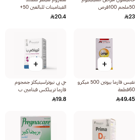
50ملجم 100قرص
الفيتامينات للبالغين 50+
30قرص
20.4
23
+
+
نفيس فارما بيوتين 500 ميكرو
جي بي نيوتراسيتيكلز جمجوم
60قطعة
فارما تريبلكس فيتامين ب
30قرص
19.8
49.45