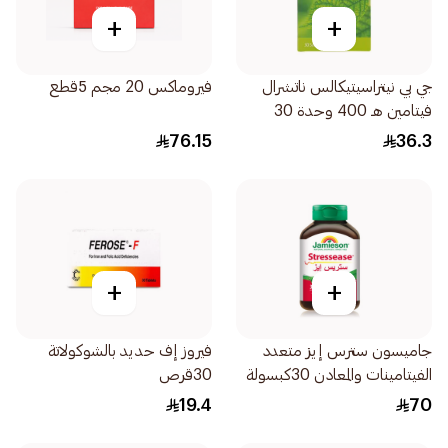
+
+
جي بي نيتراسيتيكالس ناتشرال
فيروماكس 20 مجم 5قطع
فيتامين هـ 400 وحدة 30
كبسولة
76.15
36.3
+
+
جاميسون سترس إيز متعدد
فيروز إف حديد بالشوكولاتة
الفيتامينات والمعادن 30كبسولة
30قرص
19.4
70