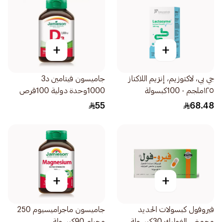
+
+
جي بي، لاكتوزيم، إنزيم اللاكتاز
جاميسون فيتامين د3
١٢٥ملجم - 100كبسولة
1000وحدة دولية 100قرص
55
68.48
+
+
فيروفول كبسولات الحديد
جاميسون ماجراميسيوم 250
وحمض الفوليك 30كبسولة
مجرام 90كبسولة