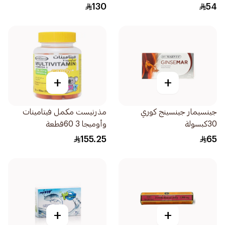
130
54
+
+
جينسيمار جينسينج كوري
مذرنيست مكمل فيتامينات
30كبسولة
وأوميجا 3 60قطعة
155.25
65
+
+