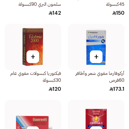
45كبسولة
سلمون البري 90كبسولة
142
150
+
+
أركوفارما مقوي شعر وأظافر
فيكتوريا كبسولات مقوي عام
60قرص
30كبسولة
120
173.1