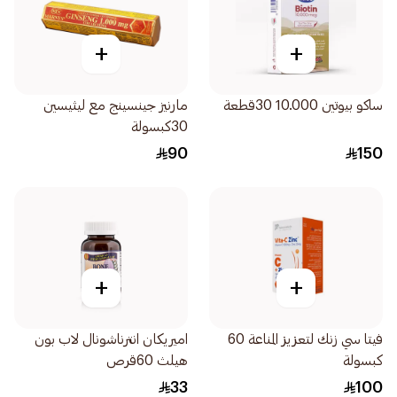
+
+
ساكو بيوتين 10.000 30قطعة
مارنيز جينسينج مع ليثيسين
30كبسولة
90
150
+
+
فيتا سي زنك لتعزيز المناعة 60
اميريكان انترناشونال لاب بون
كبسولة
هيلث 60قرص
33
100