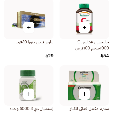
+
+
جاميسون فيتامين C
مارنيز فيجن ناتورا 30قرص
1000ملجم 100قرص
29
54
+
+
سنترم مكمل غذائى للكبار
إسنشيال دي 3 5000 وحدة