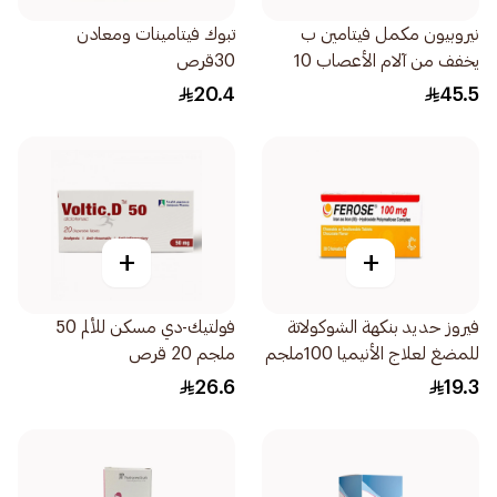
نيروبيون مكمل فيتامين ب
تبوك فيتامينات ومعادن
يخفف من آلام الأعصاب 10
30قرص
أمبولات
20.4
45.5
+
+
فيروز حديد بنكهة الشوكولاتة
فولتيك-دي مسكن للألم 50
للمضغ لعلاج الأنيميا 100ملجم
ملجم 20 قرص
30قرص
26.6
19.3