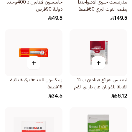
مذرنيست حلوى الاشواجندا
جاميسون فيتامين د 400وحدة
بطعم التوت البري 60قطعة
دولية 90قرص
49.5
149.5
+
+
ليمتلس شرائح فيتامين ب12
ريدكسون للمناعة تركيبة ثلاثية
القابلة للذوبان عن طريق الفم
15قطعة
34.5
56.12