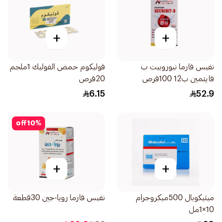
+
+
نفيس فارما نيوروبيت ب
فوليكوم حمض الفوليك 1ملجم
فايتمين ب12 100قرص
20قرص
6.15
52.9
off
10
%
+
+
ميثيكوبال 500ميكروجرام
نفيس فارما رويا-جين 30قطعة
10×1مل