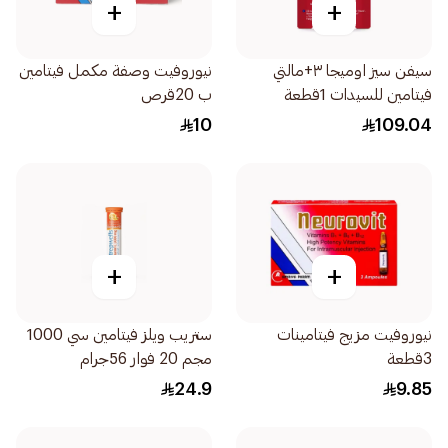
+
+
سيفن سيز اوميجا ٣+مالتي
نيوروفيت وصفة مكمل فيتامين
فيتامين للسيدات 1قطعة
ب 20قرص
10
109.04
+
+
نيوروفيت مزيج فيتامينات
ستريب ويلز فيتامين سي 1000
3قطعة
مجم 20 فوار 56جرام
24.9
9.85