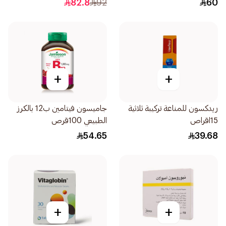
82.8
92
60
+
+
ريدكسون للمناعة تركيبة ثلاثية
جاميسون فيتامين ب12 بالكرز
15اقراص
الطبيعي 100قرص
54.65
39.68
+
+