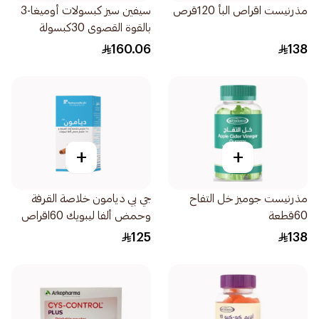
مذرنيست اقراص البأ 120قرص
سيفين سيز كبسولات أوميغا-3
بالقوة القصوى 30كبسولة
160.06
138
+
+
مذرنيست جوميز خل التفاح
جي بي ديامون خلاصة القرفة
60قطعة
وحمض ألفا ليبويك 60اقراص
125
138