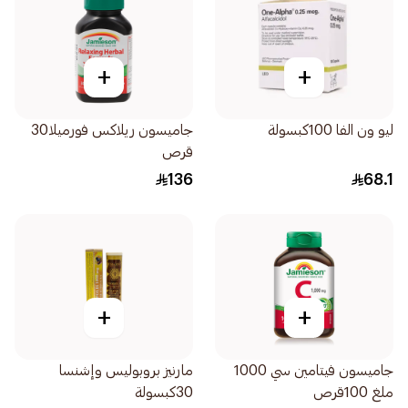
+
+
ليو ون الفا 100كبسولة
جاميسون ريلاكس فورميلا30
قرص
136
68.1
+
+
جاميسون فيتامين سي 1000
مارنيز بروبوليس وإشنسا
ملغ 100قرص
30كبسولة