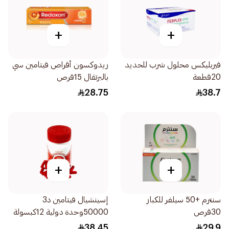
+
+
فيربليكس محلول شرب للحديد
ريدوكسون أقراص فيتامين سي
20قطعة
بالبرتقال 15قرص
28.75
38.7
+
+
سنترم +50 سيلفر للكبار
إسينشيال فيتامين د3
30قرص
50000وحدة دولية 12كبسولة
38.45
29.9