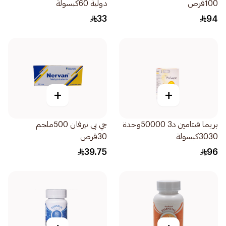
100قرص
دولية 60كبسولة
33
94
+
+
بريما فيتامين د3 50000وحدة
جي بي نيرفان 500ملجم
3030كبسولة
30قرص
39.75
96