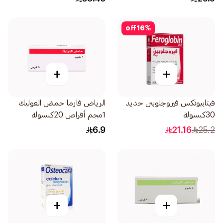
off
16
%
+
+
فيتابيوتكس فيروجلوبين حديد
الرياض فارما حمض الفوليك
30كبسولة
1مجم أقراص 20كبسولة
6.9
21.16
25.2
+
+