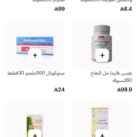
99
8.4
+
+
نفيس فارما خل التفاح
ميثوكوبال 500ملجم 30قطعة
60كبسولة
24
98.9
+
+