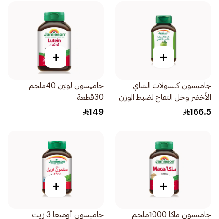
+
+
جاميسون كبسولات الشاي
جاميسون لوتين 40ملجم
الأخضر وخل التفاح لضبط الوزن
30قطعة
30كبسولة
149
166.5
+
+
جاميسون ماكا 1000ملجم
جاميسون أوميغا 3 زيت