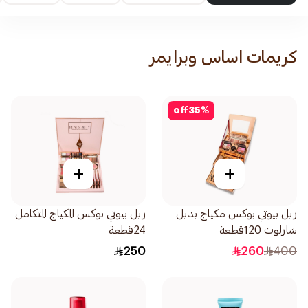
كريمات اساس وبرايمر
off
35
%
+
+
ريل بيوتي بوكس مكياج بديل
ريل بيوتي بوكس المكياج المتكامل
شارلوت 120قطعة
24قطعة
250
260
400