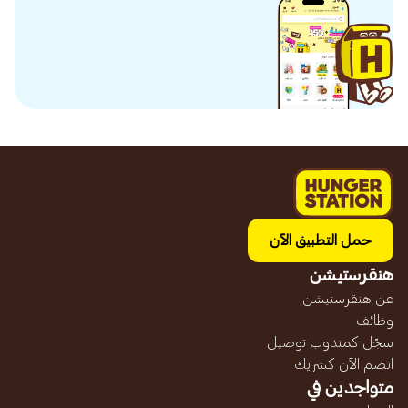
حمل التطبيق الآن
هنقرستيشن
عن هنقرستيشن
وظائف
سجّل كمندوب توصيل
انضم الآن كشريك
متواجدين في