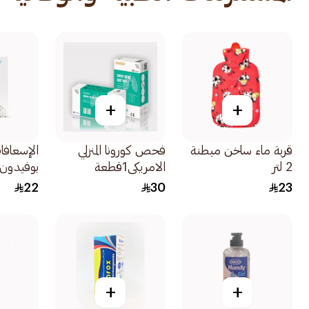
+
+
قربة ماء ساخن مبطنة
فحص كورونا المنزلي
الإسعافات
2 لتر
الامريكي1قطعة
بوفيدون الي
22
30
23
+
+