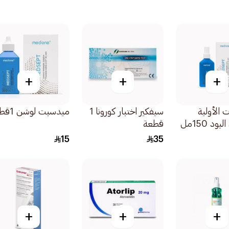
+
+
+
 الأولية
سيفكير اختبار كورونا 1
ميدسبت لوشن 1قطعة
ود 150مل
قطعة
15
35
+
+
+