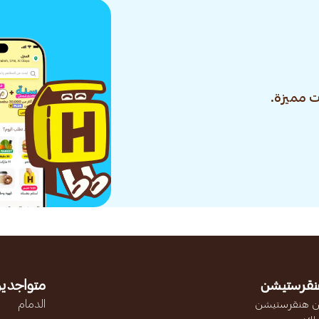
 مميزة.
نقرستيشن
متواجدين
 هنقرستيشن
الدمام