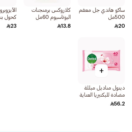
ساكو هاندي جل معقم
كلاروكس برمنجنات
الآيزوبرو
500مل
البوتاسيوم 60مل
220مل
23
13.8
20
+
ديتول مناديل مبللة
مضادة للبكتيريا العناية
بالبشرة 40 منديل
56.2