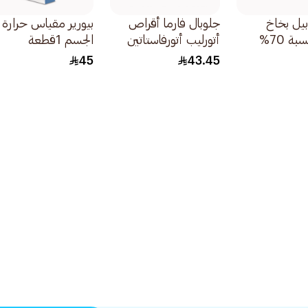
بيل بخاخ
جلوبال فارما أقراص
بيورير مقياس حرارة
كحول بنسبة 70%
أتورليب أتورفاستاتين
الجسم 1قطعة
20ملجم 30قطعة
45
43.45