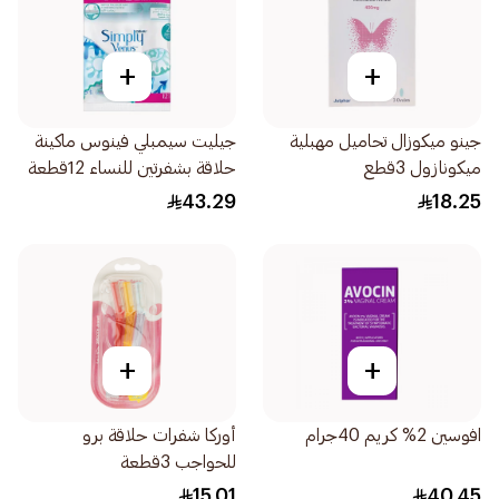
+
+
جينو ميكوزال تحاميل مهبلية
جيليت سيمبلي فينوس ماكينة
ميكونازول 3قطع
حلاقة بشفرتين للنساء 12قطعة
43.29
18.25
+
+
افوسين 2% كريم 40جرام
أوركا شفرات حلاقة برو
للحواجب 3قطعة
15.01
40.45