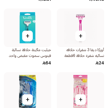
+
+
أوركا ديفا 3 شفرات حلاقه
جيليت ماكينة حلاقة نسائية
نسائيه شفرة حلاقة 6قطعة
فينوس سموث مقبض واحد
وغيارين 3قطعة
64
24
+
+