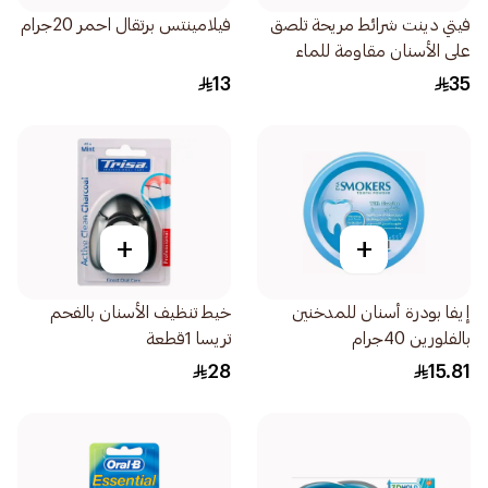
فيتي دينت شرائط مريحة تلصق
فيلامينتس برتقال احمر 20جرام
على الأسنان مقاومة للماء
15قطعة
13
35
+
+
إيفا بودرة أسنان للمدخنين
خيط تنظيف الأسنان بالفحم
بالفلورين 40جرام
تريسا 1قطعة
28
15.81