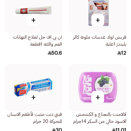
+
+
فريش لوك عدسات ملونة كالر
ان بي اف جل لعلاج التهابات
بليندز 1علبة
الفم واللثه 1قطعة
50.6
12
+
+
لالامنت بالنعناع و الكشمش
فيتي دنت مثبت لأطقم الاسنان
الاسود خالي من السكر 14جرام
المتحركة 20 جرام
30
11.01