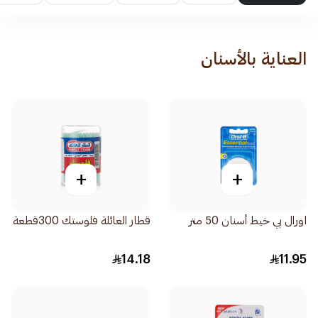
العناية بالأسنان
+
+
اورال بي خيط أسنان 50 متر
قطار العائلة فلوستك 300قطعة
14.18
11.95