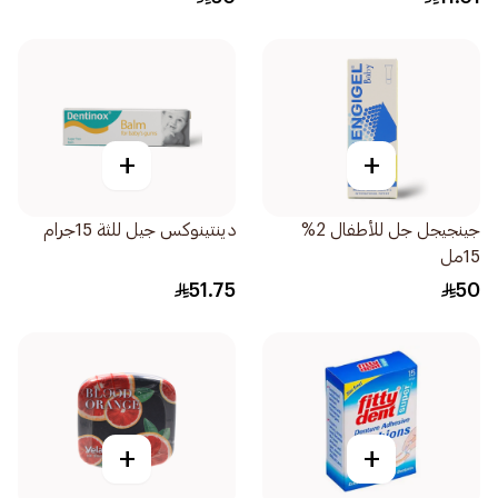
+
+
جينجيجل جل للأطفال 2%
دينتينوكس جيل للثة 15جرام
15مل
51.75
50
+
+