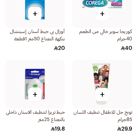
+
+
كوريجا سوبر خالي من الطعم
أورال بي خيط أسنان إسينشال
40جرام
بنكهة النعناع 50متر 1قطعة
20
40
+
+
تونج جل للاطفال تنظيف اللسان
خيط تريزا لتنظيف الاسنان داخلي
85جرام
بالنعناع 25متر
19.8
29.9