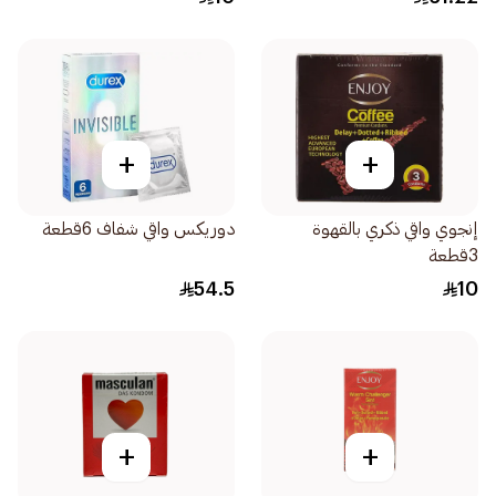
+
+
إنجوي واقي ذكري بالقهوة
دوريكس واقي شفاف 6قطعة
3قطعة
54.5
10
+
+