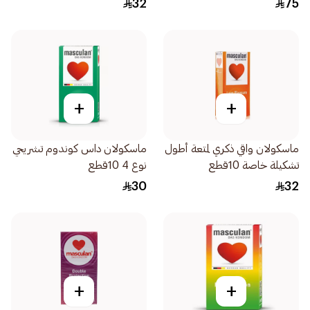
32
75
+
+
ماسكولان واقي ذكري لمتعة أطول
ماسكولان داس كوندوم تشريحي
تشكيلة خاصة 10قطع
نوع 4 10قطع
30
32
+
+