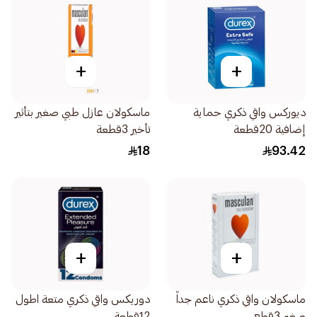
+
+
ديوركس واقي ذكري حماية
ماسكولان عازل طبي صغير بتأثير
إضافية 20قطعة
تأخير 3قطعة
18
93.42
+
+
ماسكولان واقي ذكري ناعم جداً
دوريكس واقي ذكري متعة اطول
صغير 3قطع
12قطعة