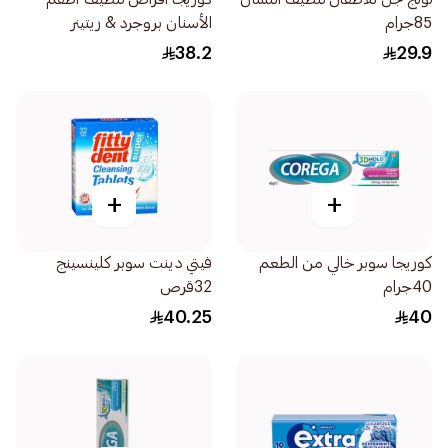
85جرام
الأسنان بروجرد & ريتينر
30اقراص
38.2
29.9
+
+
كوريجا سوبر خالي من الطعم
فيتي دينت سوبر كلينسينج
40جرام
32قرص
40.25
40