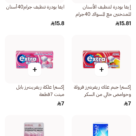
إيفا بودرة لتنظيف الأسنان
ايفا بودرة تنظيف جرام40أسنان
للمدخنين مع المسواك 40جرام
15.8
15.81
+
+
إكسترا جيم علك ريفرشرز فرولة
إكسترا علكة ريفريشرز بابل
وحوامض خالي من السكر
مينت 7قطعة
7قطعة
7
7