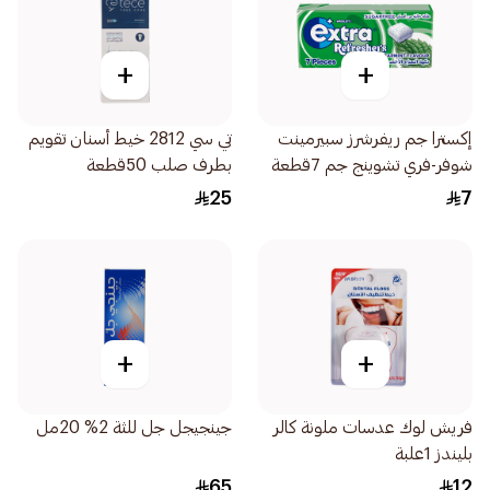
+
+
إكسترا جم ريفرشرز سبيرمينت
تي سي 2812 خيط أسنان تقويم
شوفر-فري تشوينج جم 7قطعة
بطرف صلب 50قطعة
25
7
+
+
فريش لوك عدسات ملونة كالر
جينجيجل جل للثة 2% 20مل
بليندز 1علبة
65
12