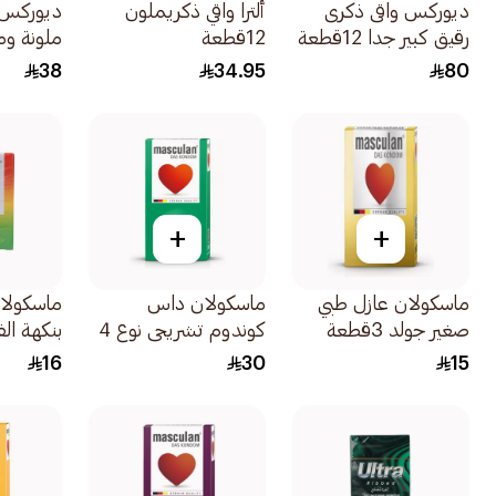
ديوركس واقى ذكرى
ألترا واقي ذكريملون
ديوركس 
رقيق كبير جدا 12قطعة
12قطعة
ملونة ومعط
38
34.95
80
+
+
ماسكولان عازل طبي
ماسكولان داس
ماسكولان
صغير جولد 3قطعة
كوندوم تشريحي نوع 4
بنكهة ال
10قطع
فروتي 3قطع
16
30
15