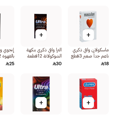
+
+
ماسكولان واقي ذكري
الترا واقي ذكري بنكهة
إنجوي وا
ناعم جداً صغير 3قطع
الشوكولاتة 12قطعة
بالقهوة 12قطعة
25
30
18
+
+