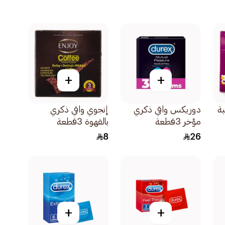
+
+
ة
دوريكس واقي ذكري
إنجوي واقي ذكري
مؤخر 3قطعة
بالقهوة 3قطعة
8
26
+
+