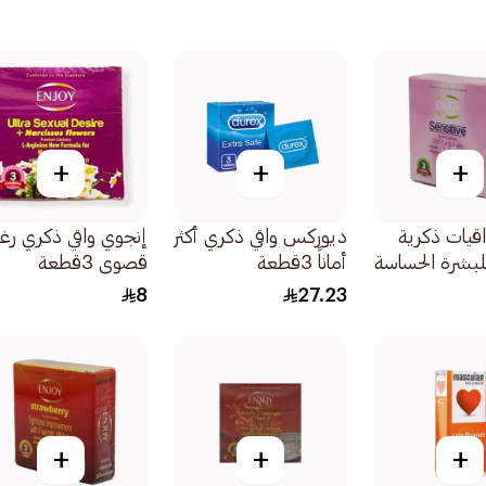
+
+
+
قيات ذكرية
ديوركس واقي ذكري أكثر
إنجوي واقي ذكري رغب
لبشرة الحساسة
أماناً 3قطعة
قصوى 3قطعة
8
27.23
+
+
+