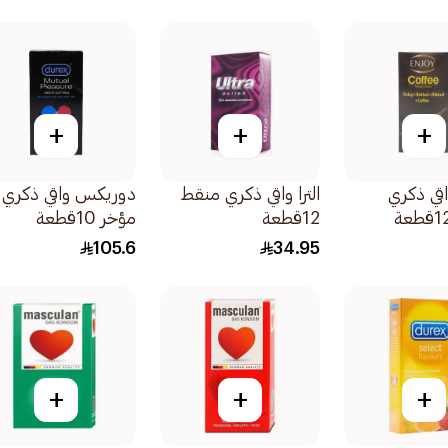
+
+
+
قي ذكري
الترا واقي ذكري منقط
دوريكس واقي ذكري
12قطعة
مؤخر 10قطعة
105.6
34.95
+
+
+