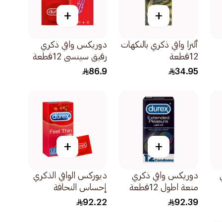
+
+
ألترا واقي ذكري بالنكهات
دوريكس واقي ذكري
12قطعة
رقيق سينسي 12قطعة
86.9
34.95
+
+
دوريكس واقي ذكري
ديوركس الواقي الذكري
متعة اطول 12قطعة
إحساس النحافة
12قطعة
92.22
92.39