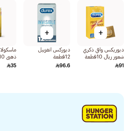
+
+
ديوريكس واقي ذكري
ديوركس انفزبيل
ماسكولان
شعور ريال 10قطعة
12قطعة
ذهبي 10قطعة
35
96.6
91