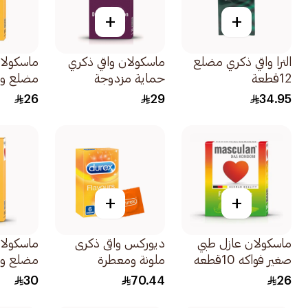
+
+
الترا واقي ذكري مضلع
ماسكولان واقي ذكري
ماسكولان
12قطعة
حماية مزدوجة
مضلع ومحب
10قطعة
26
29
34.95
+
+
ماسكولان عازل طبي
ديوركس واقى ذكرى
ماسكولان
صغير فواكه 10قطعه
ملونة ومعطرة
مضلع و
12قطعة
10قطعة
30
70.44
26