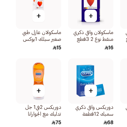
+
+
ماسكولان واقي ذكري
ماسكولان عازل طبي
منقط نوع 2 3قطع
صغير سيلك 1بوكس
15
16
+
+
دوريكس واقي ذكري
دوريكس 2في1 جل
سميك 12قطعة
تدليك مع الجوارانا
200مل
75
68