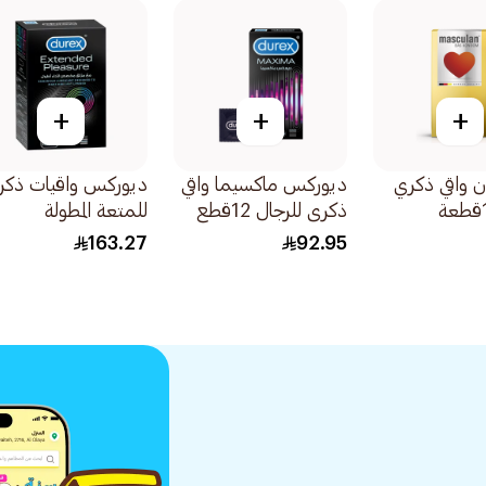
+
+
+
 واقي ذكري
ديوركس ماكسيما واقي
ديوركس واقيات ذكر
ذكري للرجال 12قطع
للمتعة المطولة
20قطعة
163.27
92.95