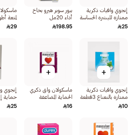
إنجوي واقيات ذكرية
بيور سوبر هيرو بخاخ
ماسكولان
ممتازة للبشرة الحساسة
أداء 20مل
لمتعة أط
12قطعة
خاصة 10قطع
29
198.95
25
+
+
إنجوي واقيات ذكرية
ماسكولان واق ذكري
إنجوي وا
ممتازة بالنعناع 3قطعة
الحماية المضاعفة
حماية إضافي
3قطعة
25
16
10