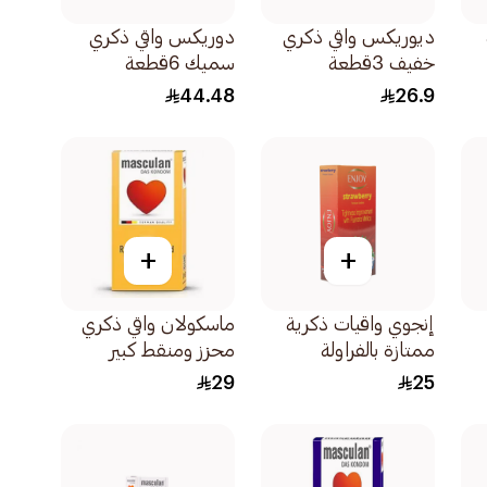
ديوريكس واقي ذكري
دوريكس واقي ذكري
خفيف 3قطعة
سميك 6قطعة
44.48
26.9
+
+
إنجوي واقيات ذكرية
ماسكولان واقي ذكري
ممتازة بالفراولة
محزز ومنقط كبير
12قطعة
10قطع
29
25