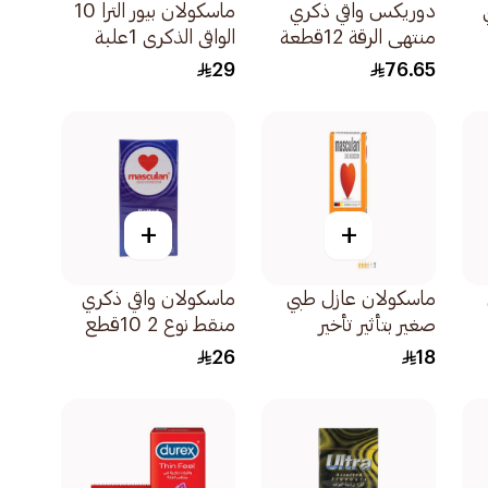
دوريكس واقي ذكري
ماسكولان بيور الترا 10
منتهي الرقة 12قطعة
الواقي الذكري 1علبة
29
76.65
+
+
ماسكولان عازل طبي
ماسكولان واقي ذكري
صغير بتأثير تأخير
منقط نوع 2 10قطع
3قطعة
26
18