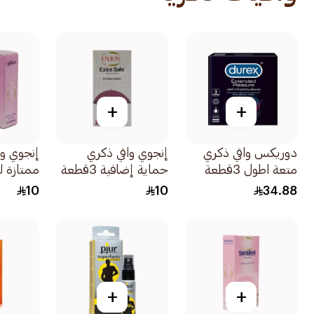
+
+
دوريكس واقي ذكري
إنجوي واقي ذكري
إنجوي وا
متعة اطول 3قطعة
حماية إضافية 3قطعة
ممتازة ل
3قطعة
10
10
34.88
+
+