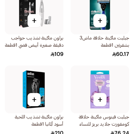
+
+
جيليت ماكينة حلاقة ماش3
براون ماكينة تشذيب حواجب
بشفرتين 1قطعة
دقيقة صغيرة أبيض فضي 1قطعة
109
60.17
+
+
جيليت فينوس ماكينة حلاقة
براون ماكينة تشذيب اللحية
كومفورت جلايد بريز للنساء
أسود ألمانيا 1قطعة
1قطعة
210
76.24