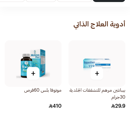
أدوية العلاج الذاتي
+
+
بيبانثين مرهم للتشققات الجلدية
موتوفا بلس 60قرص
30جرام
410
29.9